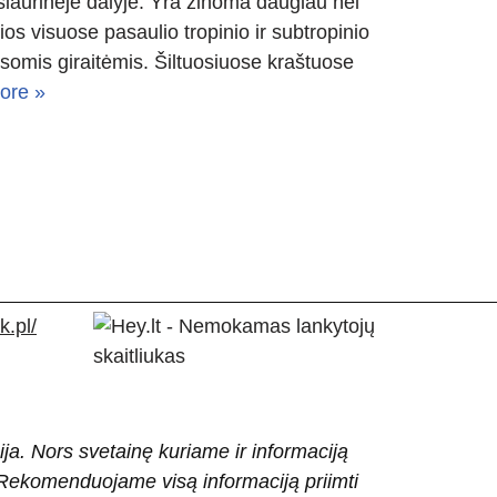
šiaurinėje dalyje. Yra žinoma daugiau nei
ios visuose pasaulio tropinio ir subtropinio
somis giraitėmis. Šiltuosiuose kraštuose
ore »
.pl/
ija. Nors svetainę kuriame ir informaciją
ti. Rekomenduojame visą informaciją priimti