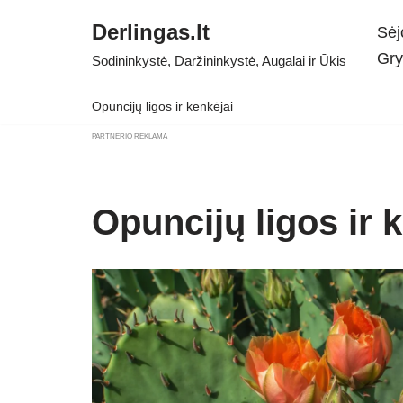
Derlingas.lt
Sėj
Skip
Gry
Sodininkystė, Daržininkystė, Augalai ir Ūkis
to
content
Opuncijų ligos ir kenkėjai
PARTNERIO REKLAMA
Opuncijų ligos ir 