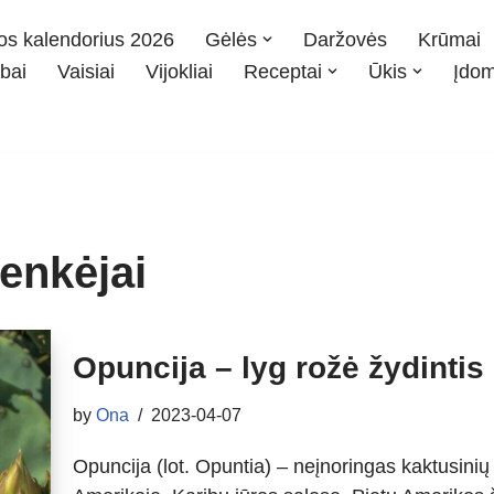
os kalendorius 2026
Gėlės
Daržovės
Krūmai
bai
Vaisiai
Vijokliai
Receptai
Ūkis
Įdo
kenkėjai
Opuncija – lyg rožė žydintis
by
Ona
2023-04-07
Opuncija (lot. Opuntia) – neįnoringas kaktusin