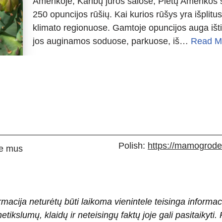
Amerikoje, Karibų jūros salose, Pietų Amerikos 
250 opuncijos rūšių. Kai kurios rūšys yra išplitus
klimato regionuose. Gamtoje opuncijos auga išti
jos auginamos soduose, parkuose, iš…
Read M
Polish:
https://mamogrodek
e mus
rmacija neturėtų būti laikoma vienintele teisinga informac
 netikslumų, klaidų ir neteisingų faktų joje gali pasitaiky