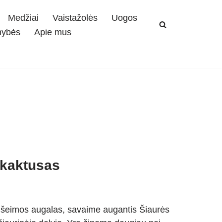
Medžiai
Vaistažolės
Uogos
mybės
Apie mus
 kaktusas
ių šeimos augalas, savaime augantis Šiaurės