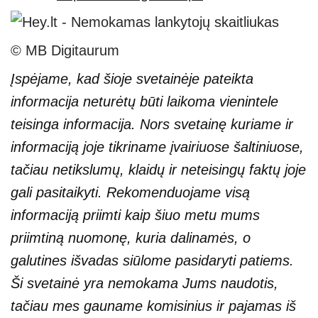
© MB Digitaurum
Įspėjame, kad šioje svetainėje pateikta
informacija neturėtų būti laikoma vienintele
teisinga informacija. Nors svetainę kuriame ir
informaciją joje tikriname įvairiuose šaltiniuose,
tačiau netikslumų, klaidų ir neteisingų faktų joje
gali pasitaikyti. Rekomenduojame visą
informaciją priimti kaip šiuo metu mums
priimtiną nuomonę, kuria dalinamės, o
galutines išvadas siūlome pasidaryti patiems.
Ši svetainė yra nemokama Jums naudotis,
tačiau mes gauname komisinius ir pajamas iš