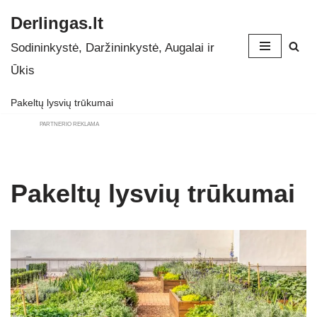
Derlingas.lt
Skip
Sodininkystė, Daržininkystė, Augalai ir
to
Ūkis
content
Pakeltų lysvių trūkumai
PARTNERIO REKLAMA
Pakeltų lysvių trūkumai