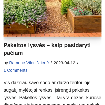
Pakeltos lysvės – kaip pasidaryti
pačiam
by
Ramunė Vilėniškienė
2023-04-12
1 Comments
Vis dažniau savo sodo ar daržo teritorijoje
augalų mylėtojai renkasi įsirengti pakeltas
lysves. Pakeltos lysvės – tai yra dėžės, kuriose
dirvožemis ir jame auginami augalai yra pakelti