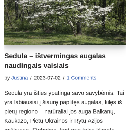
Sedula – ištvermingas augalas
naudingais vaisiais
by
Justina
2023-07-02
1 Comments
Sedula yra išties ypatinga savo savybėmis. Tai
yra labiausiai į šiaurę paplitęs augalas, kilęs iš
pietų regiono – natūraliai jos auga Balkanų,
Kaukazo, Pietų Ukrainos ir Rytų Azijos
miškuose. Stebėtina, kad prie tokio klimato