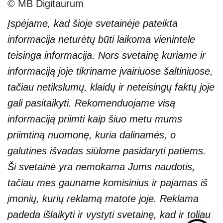
© MB Digitaurum
Įspėjame, kad šioje svetainėje pateikta
informacija neturėtų būti laikoma vienintele
teisinga informacija. Nors svetainę kuriame ir
informaciją joje tikriname įvairiuose šaltiniuose,
tačiau netikslumų, klaidų ir neteisingų faktų joje
gali pasitaikyti. Rekomenduojame visą
informaciją priimti kaip šiuo metu mums
priimtiną nuomonę, kuria dalinamės, o
galutines išvadas siūlome pasidaryti patiems.
Ši svetainė yra nemokama Jums naudotis,
tačiau mes gauname komisinius ir pajamas iš
įmonių, kurių reklamą matote joje. Reklama
padeda išlaikyti ir vystyti svetainę, kad ir toliau