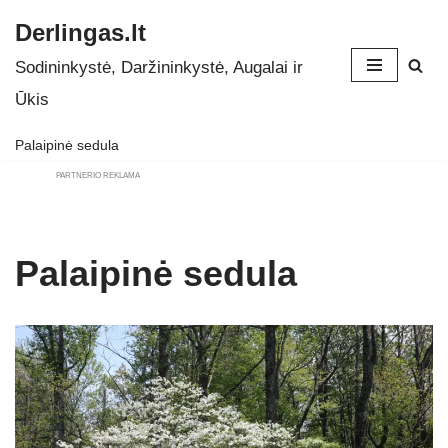
Derlingas.lt
Skip
Sodininkystė, Daržininkystė, Augalai ir
to
Ūkis
content
Palaipinė sedula
PARTNERIO REKLAMA
Palaipinė sedula