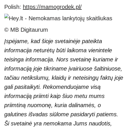
Polish:
https://mamogrodek.pl/
© MB Digitaurum
Įspėjame, kad šioje svetainėje pateikta
informacija neturėtų būti laikoma vienintele
teisinga informacija. Nors svetainę kuriame ir
informaciją joje tikriname įvairiuose šaltiniuose,
tačiau netikslumų, klaidų ir neteisingų faktų joje
gali pasitaikyti. Rekomenduojame visą
informaciją priimti kaip šiuo metu mums
priimtiną nuomonę, kuria dalinamės, o
galutines išvadas siūlome pasidaryti patiems.
Ši svetainė yra nemokama Jums naudotis,