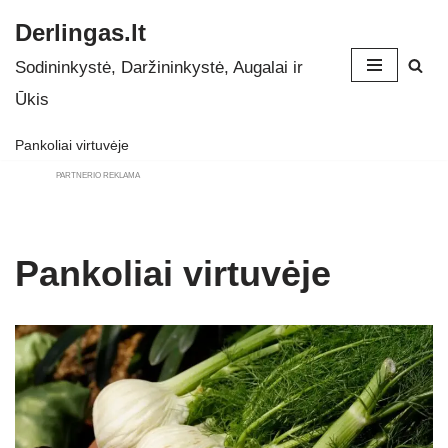
Derlingas.lt
Skip
Sodininkystė, Daržininkystė, Augalai ir
to
Ūkis
content
Pankoliai virtuvėje
PARTNERIO REKLAMA
Pankoliai virtuvėje