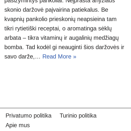
pasižymintys pankoliai. Neįprasta anyžiaus
skonio daržovė paįvairina patiekalus. Be
kvapnių pankolio prieskonių neapsieina tam
tikri rytietiški receptai, o aromatinga sėklų
arbata – tikra vitaminų ir augalinių medžiagų
bomba. Tad kodėl gi neauginti šios daržovės ir
savo darže,…
Read More »
Privatumo politika
Turinio politika
Apie mus