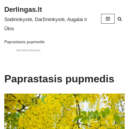
Derlingas.lt
Skip
Sodininkystė, Daržininkystė, Augalai ir
to
Ūkis
content
Paprastasis pupmedis
PARTNERIO REKLAMA
Paprastasis pupmedis