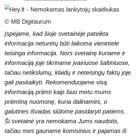
© MB Digitaurum
Įspėjame, kad šioje svetainėje pateikta
informacija neturėtų būti laikoma vienintele
teisinga informacija. Nors svetainę kuriame ir
informaciją joje tikriname įvairiuose šaltiniuose,
tačiau netikslumų, klaidų ir neteisingų faktų joje
gali pasitaikyti. Rekomenduojame visą
informaciją priimti kaip šiuo metu mums
priimtiną nuomonę, kuria dalinamės, o
galutines išvadas siūlome pasidaryti patiems.
Ši svetainė yra nemokama Jums naudotis,
tačiau mes gauname komisinius ir pajamas iš