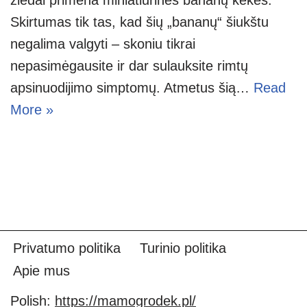
Skirtumas tik tas, kad šių „bananų“ šiukštu
negalima valgyti – skoniu tikrai
nepasimėgausite ir dar sulauksite rimtų
apsinuodijimo simptomų. Atmetus šią…
Read
More »
Privatumo politika
Turinio politika
Apie mus
Polish:
https://mamogrodek.pl/