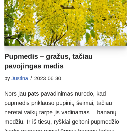
Pupmedis – gražus, tačiau
pavojingas medis
by
Justina
2023-06-30
Nors jau pats pavadinimas nurodo, kad
pupmedis priklauso pupinių šeimai, tačiau
neretai vaikų tarpe jis vadinamas… bananų
medžiu. Ir iš tiesų, ryškiai geltoni pupmedžio
žiedai primena miniatiūrines bananų kekes.