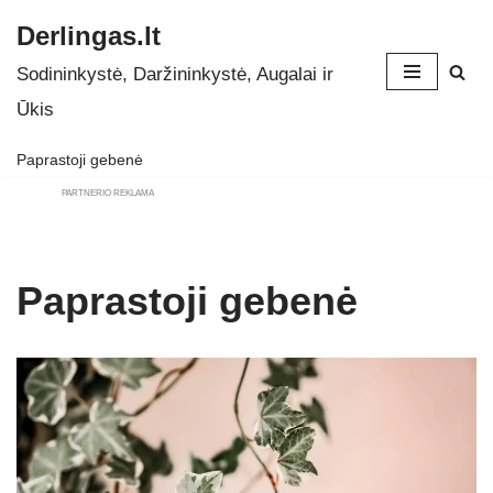
Derlingas.lt
Skip
Sodininkystė, Daržininkystė, Augalai ir
to
Ūkis
content
Paprastoji gebenė
PARTNERIO REKLAMA
Paprastoji gebenė