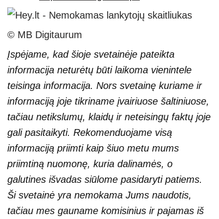
© MB Digitaurum
Įspėjame, kad šioje svetainėje pateikta
informacija neturėtų būti laikoma vienintele
teisinga informacija. Nors svetainę kuriame ir
informaciją joje tikriname įvairiuose šaltiniuose,
tačiau netikslumų, klaidų ir neteisingų faktų joje
gali pasitaikyti. Rekomenduojame visą
informaciją priimti kaip šiuo metu mums
priimtiną nuomonę, kuria dalinamės, o
galutines išvadas siūlome pasidaryti patiems.
Ši svetainė yra nemokama Jums naudotis,
tačiau mes gauname komisinius ir pajamas iš