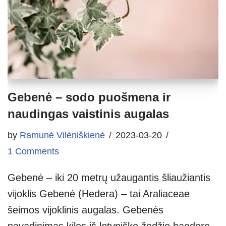
Gebenė – sodo puošmena ir
naudingas vaistinis augalas
by
Ramunė Vilėniškienė
2023-03-20
1 Comments
Gebenė – iki 20 metrų užaugantis šliaužiantis
vijoklis Gebenė (Hedera) – tai Araliaceae
šeimos vijoklinis augalas. Gebenės
pavadinimas kilęs iš lotyniško žodžio haedere,