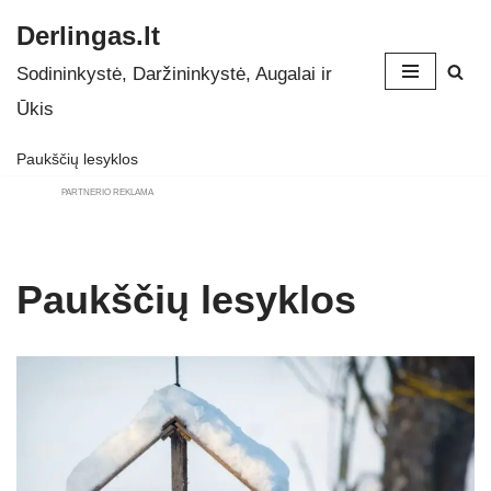
Derlingas.lt
Skip
Sodininkystė, Daržininkystė, Augalai ir
to
Ūkis
content
Paukščių lesyklos
PARTNERIO REKLAMA
Paukščių lesyklos