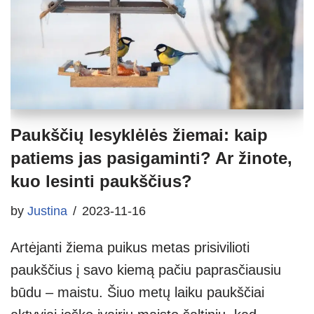
Paukščių lesyklėlės žiemai: kaip
patiems jas pasigaminti? Ar žinote,
kuo lesinti paukščius?
by
Justina
2023-11-16
Artėjanti žiema puikus metas prisivilioti
paukščius į savo kiemą pačiu paprasčiausiu
būdu – maistu. Šiuo metų laiku paukščiai