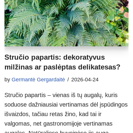
Stručio papartis: dekoratyvus
milžinas ar paslėptas delikatesas?
by
Germantė Gergardaitė
2026-04-24
Stručio papartis – vienas iš tų augalų, kuris
soduose dažniausiai vertinamas dėl įspūdingos
išvaizdos, tačiau retas žino, kad tai ir
valgomas, net gastronomijoje vertinamas
augalas. Natūraliose buveinėse jis auga