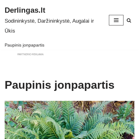
Derlingas.lt
Skip
Sodininkystė, Daržininkystė, Augalai ir
to
Ūkis
content
Paupinis jonpapartis
PARTNERIO REKLAMA
Paupinis jonpapartis