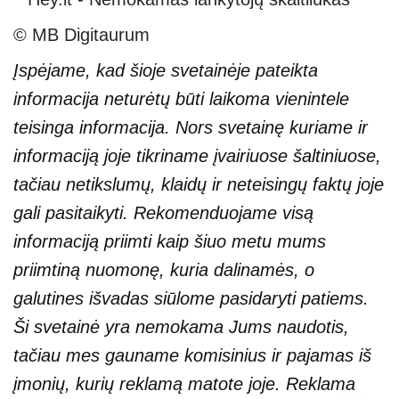
© MB Digitaurum
Įspėjame, kad šioje svetainėje pateikta
informacija neturėtų būti laikoma vienintele
teisinga informacija. Nors svetainę kuriame ir
informaciją joje tikriname įvairiuose šaltiniuose,
tačiau netikslumų, klaidų ir neteisingų faktų joje
gali pasitaikyti. Rekomenduojame visą
informaciją priimti kaip šiuo metu mums
priimtiną nuomonę, kuria dalinamės, o
galutines išvadas siūlome pasidaryti patiems.
Ši svetainė yra nemokama Jums naudotis,
tačiau mes gauname komisinius ir pajamas iš
įmonių, kurių reklamą matote joje. Reklama