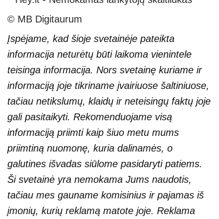
© MB Digitaurum
Įspėjame, kad šioje svetainėje pateikta
informacija neturėtų būti laikoma vienintele
teisinga informacija. Nors svetainę kuriame ir
informaciją joje tikriname įvairiuose šaltiniuose,
tačiau netikslumų, klaidų ir neteisingų faktų joje
gali pasitaikyti. Rekomenduojame visą
informaciją priimti kaip šiuo metu mums
priimtiną nuomonę, kuria dalinamės, o
galutines išvadas siūlome pasidaryti patiems.
Ši svetainė yra nemokama Jums naudotis,
tačiau mes gauname komisinius ir pajamas iš
įmonių, kurių reklamą matote joje. Reklama