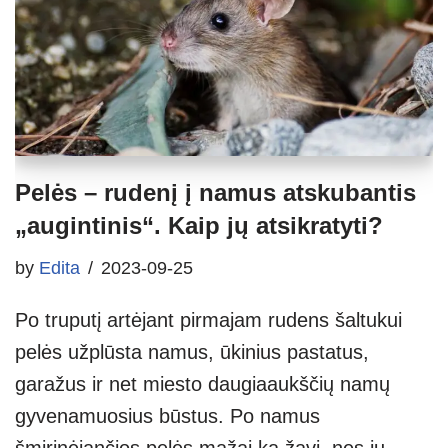
Pelės – rudenį į namus atskubantis
„augintinis“. Kaip jų atsikratyti?
by
Edita
2023-09-25
Po truputį artėjant pirmajam rudens šaltukui
pelės užplūsta namus, ūkinius pastatus,
garažus ir net miesto daugiaaukščių namų
gyvenamuosius būstus. Po namus
šmirinėjančios pelės mažai ką žavi, nes jų