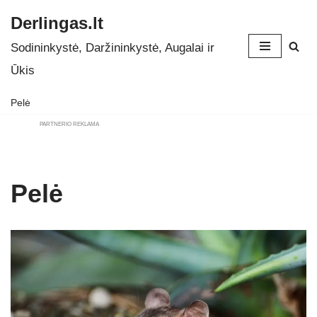
Derlingas.lt
Skip
Sodininkystė, Daržininkystė, Augalai ir
to
Ūkis
content
Pelė
PARTNERIO REKLAMA
Pelė