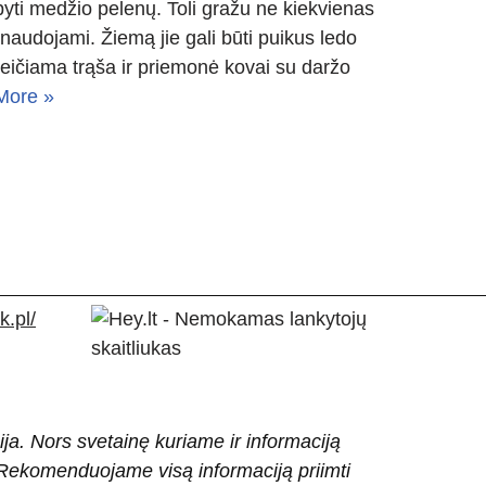
pyti medžio pelenų. Toli gražu ne kiekvienas
i naudojami. Žiemą jie gali būti puikus ledo
akeičiama trąša ir priemonė kovai su daržo
More »
.pl/
ija. Nors svetainę kuriame ir informaciją
ti. Rekomenduojame visą informaciją priimti