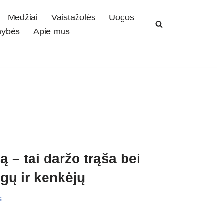
Medžiai
Vaistažolės
Uogos
mybės
Apie mus
ą – tai daržo trąša bei
gų ir kenkėjų
s