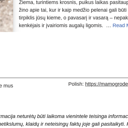
Žiema, turintiems krosnis, puikus laikas pasitau
žino apie tai, kur ir kaip medžio pelenai gali būt
tirpiklis jūsų kieme, o pavasarį ir vasarą – nep
kenkėjais ir įvairiomis augalų ligomis. …
Read 
Polish:
https://mamogrodek
e mus
rmacija neturėtų būti laikoma vienintele teisinga informac
 netikslumų, klaidų ir neteisingų faktų joje gali pasitaiky