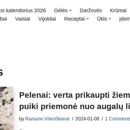
os kalendorius 2026
Gėlės
Daržovės
Krūmai
bai
Vaisiai
Vijokliai
Receptai
Ūkis
Įdo
s
Pelenai: verta prikaupti žiem
puiki priemonė nuo augalų li
by
Ramunė Vilėniškienė
2024-01-08
1 Comment