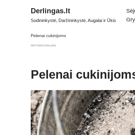
Derlingas.lt
Sėj
Skip
Gry
Sodininkystė, Daržininkystė, Augalai ir Ūkis
to
content
Pelenai cukinijoms
PARTNERIO REKLAMA
Pelenai cukinijom