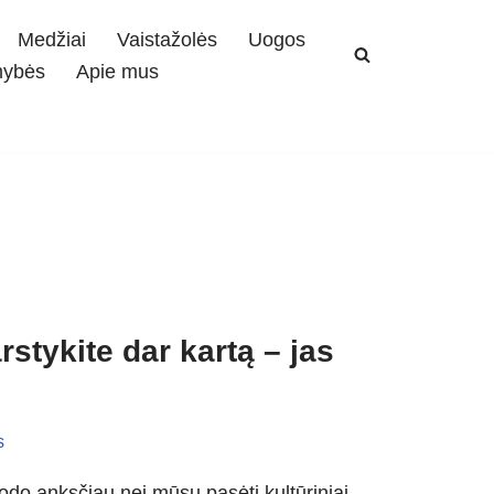
Medžiai
Vaistažolės
Uogos
mybės
Apie mus
rstykite dar kartą – jas
s
do anksčiau nei mūsų pasėti kultūriniai