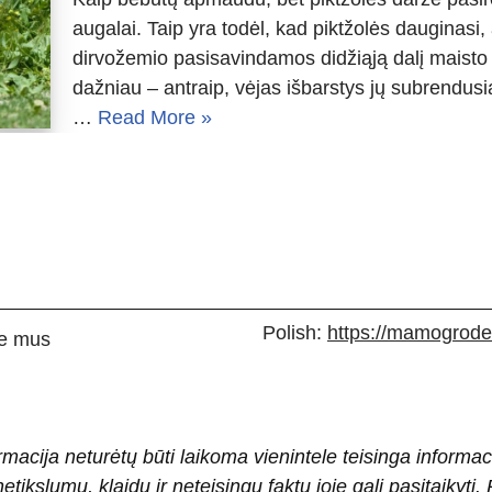
augalai. Taip yra todėl, kad piktžolės dauginasi,
dirvožemio pasisavindamos didžiąją dalį maisto
dažniau – antraip, vėjas išbarstys jų subrendus
…
Read More »
Polish:
https://mamogrodek
e mus
rmacija neturėtų būti laikoma vienintele teisinga informac
 netikslumų, klaidų ir neteisingų faktų joje gali pasitaiky