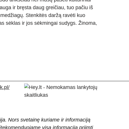
 auga ir bręsta daug greičiau, tuo pačiu iš
 medžiagų. Stenkitės daržą ravėti kuo
ias sėklas ir jos sėkmingai sudygs. Žinoma,
.pl/
ija. Nors svetainę kuriame ir informaciją
ti. Rekomenduojame visą informaciją priimti