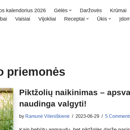
os kalendorius 2026
Gėlės
Daržovės
Krūmai
bai
Vaisiai
Vijokliai
Receptai
Ūkis
Įdo
mo priemonės
Piktžolių naikinimas – apsva
naudinga valgyti!
by
Ramunė Vilėniškienė
2023-06-29
5 Comment
Kaip bebūtų apmaudu, bet piktžolės darže pasiro