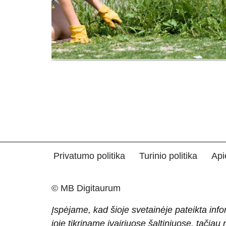
Privatumo politika
Turinio politika
Api
© MB Digitaurum
Įspėjame, kad šioje svetainėje pateikta info
joje tikriname įvairiuose šaltiniuose, tačiau