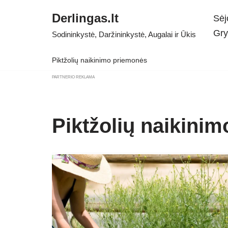
Derlingas.lt
Sėj
Skip
Gry
Sodininkystė, Daržininkystė, Augalai ir Ūkis
to
content
Piktžolių naikinimo priemonės
PARTNERIO REKLAMA
Piktžolių naikini