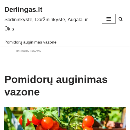
Derlingas.lt
Skip
Sodininkystė, Daržininkystė, Augalai ir
to
Ūkis
content
Pomidorų auginimas vazone
PARTNERIO REKLAMA
Pomidorų auginimas
vazone