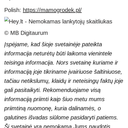
Polish:
https://mamogrodek.pl/
© MB Digitaurum
Įspėjame, kad šioje svetainėje pateikta
informacija neturėtų būti laikoma vienintele
teisinga informacija. Nors svetainę kuriame ir
informaciją joje tikriname įvairiuose šaltiniuose,
tačiau netikslumų, klaidų ir neteisingų faktų joje
gali pasitaikyti. Rekomenduojame visą
informaciją priimti kaip šiuo metu mums
priimtiną nuomonę, kuria dalinamės, o
galutines išvadas siūlome pasidaryti patiems.
Ši svetainė yra nemokama Jums naudotis,