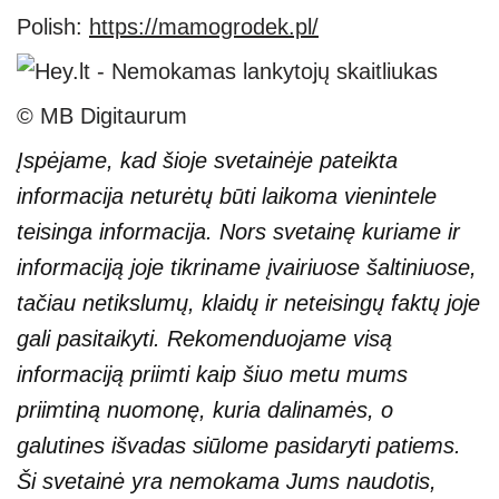
Polish:
https://mamogrodek.pl/
© MB Digitaurum
Įspėjame, kad šioje svetainėje pateikta
informacija neturėtų būti laikoma vienintele
teisinga informacija. Nors svetainę kuriame ir
informaciją joje tikriname įvairiuose šaltiniuose,
tačiau netikslumų, klaidų ir neteisingų faktų joje
gali pasitaikyti. Rekomenduojame visą
informaciją priimti kaip šiuo metu mums
priimtiną nuomonę, kuria dalinamės, o
galutines išvadas siūlome pasidaryti patiems.
Ši svetainė yra nemokama Jums naudotis,