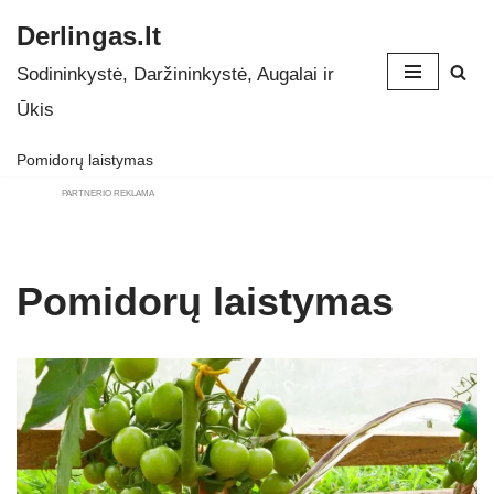
Derlingas.lt
Skip
Sodininkystė, Daržininkystė, Augalai ir
to
Ūkis
content
Pomidorų laistymas
PARTNERIO REKLAMA
Pomidorų laistymas