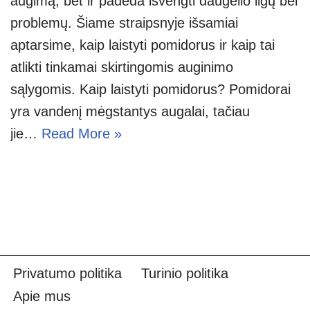
augimą, bet ir padeda išvengti daugelio ligų bei
problemų. Šiame straipsnyje išsamiai
aptarsime, kaip laistyti pomidorus ir kaip tai
atlikti tinkamai skirtingomis auginimo
sąlygomis. Kaip laistyti pomidorus? Pomidorai
yra vandenį mėgstantys augalai, tačiau
jie…
Read More »
Privatumo politika
Turinio politika
Apie mus