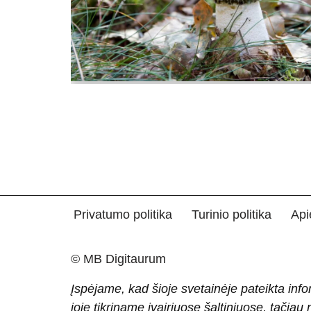
Privatumo politika
Turinio politika
Api
© MB Digitaurum
Įspėjame, kad šioje svetainėje pateikta info
joje tikriname įvairiuose šaltiniuose, tačiau