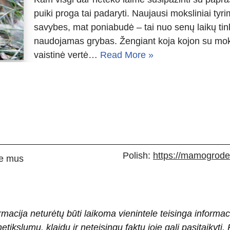
puiki proga tai padaryti. Naujausi moksliniai tyri
savybes, mat poniabudė – tai nuo senų laikų tin
naudojamas grybas. Žengiant koja kojon su mok
vaistinė vertė…
Read More »
Polish:
https://mamogrodek
e mus
rmacija neturėtų būti laikoma vienintele teisinga informac
 netikslumų, klaidų ir neteisingų faktų joje gali pasitaiky