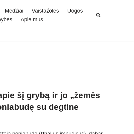
Medžiai
Vaistažolės
Uogos
mybės
Apie mus
apie šį grybą ir jo „žemės
poniabudę su degtine
astąja poniabude (Phallus impudicus), dabar