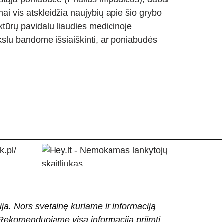
mai vis atskleidžia naujybių apie šio grybo
ktūrų pavidalu liaudies medicinoje
slu bandome išsiaiškinti, ar poniabudės
.pl/
ija. Nors svetainę kuriame ir informaciją
ti. Rekomenduojame visą informaciją priimti