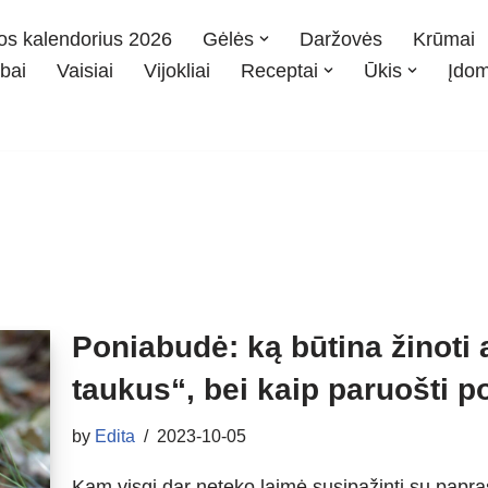
os kalendorius 2026
Gėlės
Daržovės
Krūmai
bai
Vaisiai
Vijokliai
Receptai
Ūkis
Įdo
s
Poniabudė: ką būtina žinoti 
taukus“, bei kaip paruošti 
by
Edita
2023-10-05
Kam visgi dar neteko laimė susipažinti su papr