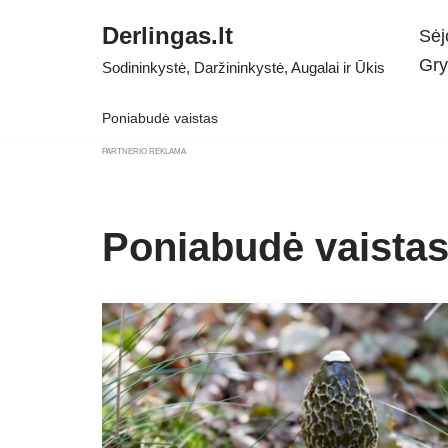
Derlingas.lt
Sėj
Skip
Gry
Sodininkystė, Daržininkystė, Augalai ir Ūkis
to
content
Poniabudė vaistas
PARTNERIO REKLAMA
Poniabudė vaista