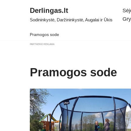
Derlingas.lt
Sėj
Skip
Gry
Sodininkystė, Daržininkystė, Augalai ir Ūkis
to
content
Pramogos sode
PARTNERIO REKLAMA
Pramogos sode