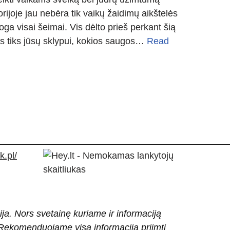
rijoje jau nebėra tik vaikų žaidimų aikštelės
oga visai šeimai. Vis dėlto prieš perkant šią
lis tiks jūsų sklypui, kokios saugos…
Read
.pl/
ija. Nors svetainę kuriame ir informaciją
ti. Rekomenduojame visą informaciją priimti