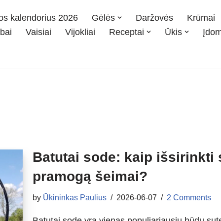
os kalendorius 2026
Gėlės
Daržovės
Krūmai
bai
Vaisiai
Vijokliai
Receptai
Ūkis
Įdo
Batutai sode: kaip išsirinkti
pramogą šeimai?
by
Ūkininkas Paulius
2026-06-07
2 Comments
Batutai sode yra vienas populiariausių būdų sut