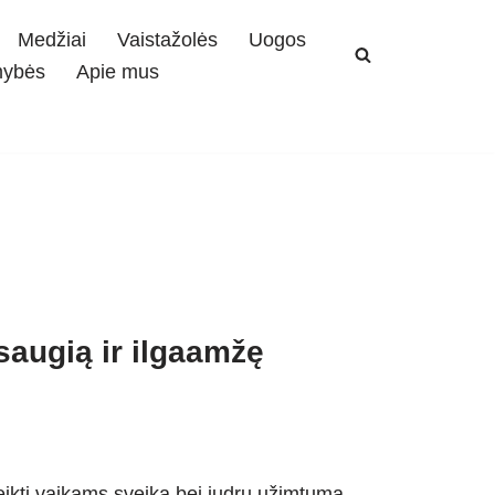
Medžiai
Vaistažolės
Uogos
mybės
Apie mus
 saugią ir ilgaamžę
eikti vaikams sveiką bei judrų užimtumą