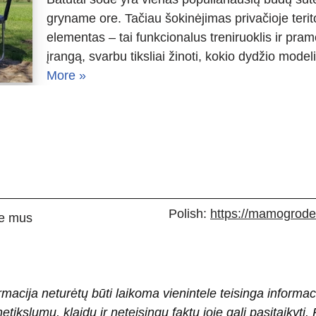
gryname ore. Tačiau šokinėjimas privačioje terito
elementas – tai funkcionalus treniruoklis ir pram
įrangą, svarbu tiksliai žinoti, kokio dydžio mode
More »
Polish:
https://mamogrodek
e mus
rmacija neturėtų būti laikoma vienintele teisinga informac
 netikslumų, klaidų ir neteisingų faktų joje gali pasitaiky