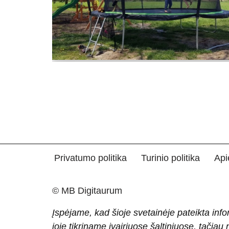
Privatumo politika
Turinio politika
Api
© MB Digitaurum
Įspėjame, kad šioje svetainėje pateikta info
joje tikriname įvairiuose šaltiniuose, tačiau