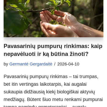
Pavasarinių pumpurų rinkimas: kaip
nepavėluoti ir ką būtina žinoti?
by
Germantė Gergardaitė
2026-04-10
Pavasarinių pumpurų rinkimas – tai trumpas,
bet itin vertingas laikotarpis, kai augalai
sukaupia didžiausią kiekį biologiškai aktyvių
medžiagų. Būtent šiuo metu renkami pumpurai
tampa pagrindu gemoterapijai – augalų