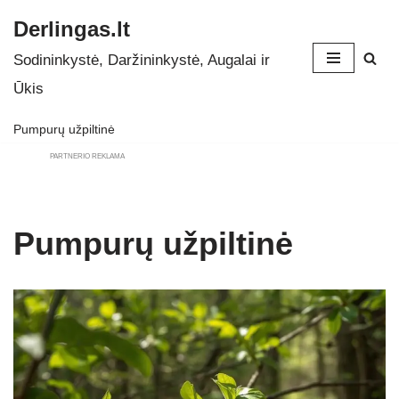
Derlingas.lt
Skip
Sodininkystė, Daržininkystė, Augalai ir
to
Ūkis
content
Pumpurų užpiltinė
PARTNERIO REKLAMA
Pumpurų užpiltinė