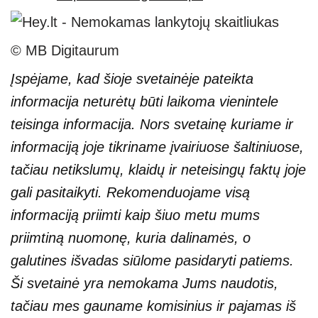
© MB Digitaurum
Įspėjame, kad šioje svetainėje pateikta
informacija neturėtų būti laikoma vienintele
teisinga informacija. Nors svetainę kuriame ir
informaciją joje tikriname įvairiuose šaltiniuose,
tačiau netikslumų, klaidų ir neteisingų faktų joje
gali pasitaikyti. Rekomenduojame visą
informaciją priimti kaip šiuo metu mums
priimtiną nuomonę, kuria dalinamės, o
galutines išvadas siūlome pasidaryti patiems.
Ši svetainė yra nemokama Jums naudotis,
tačiau mes gauname komisinius ir pajamas iš