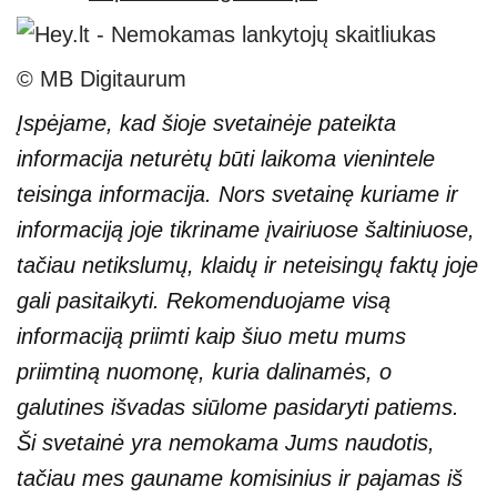
© MB Digitaurum
Įspėjame, kad šioje svetainėje pateikta
informacija neturėtų būti laikoma vienintele
teisinga informacija. Nors svetainę kuriame ir
informaciją joje tikriname įvairiuose šaltiniuose,
tačiau netikslumų, klaidų ir neteisingų faktų joje
gali pasitaikyti. Rekomenduojame visą
informaciją priimti kaip šiuo metu mums
priimtiną nuomonę, kuria dalinamės, o
galutines išvadas siūlome pasidaryti patiems.
Ši svetainė yra nemokama Jums naudotis,
tačiau mes gauname komisinius ir pajamas iš