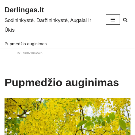
Derlingas.lt
Skip
Sodininkystė, Daržininkystė, Augalai ir
to
Ūkis
content
Pupmedžio auginimas
PARTNERIO REKLAMA
Pupmedžio auginimas