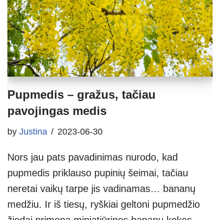
Pupmedis – gražus, tačiau
pavojingas medis
by
Justina
2023-06-30
Nors jau pats pavadinimas nurodo, kad
pupmedis priklauso pupinių šeimai, tačiau
neretai vaikų tarpe jis vadinamas… bananų
medžiu. Ir iš tiesų, ryškiai geltoni pupmedžio
žiedai primena miniatiūrines bananų kekes.