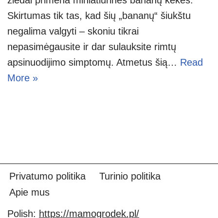
Skirtumas tik tas, kad šių „bananų“ šiukštu
negalima valgyti – skoniu tikrai
nepasimėgausite ir dar sulauksite rimtų
apsinuodijimo simptomų. Atmetus šią…
Read
More »
Privatumo politika
Turinio politika
Apie mus
Polish:
https://mamogrodek.pl/