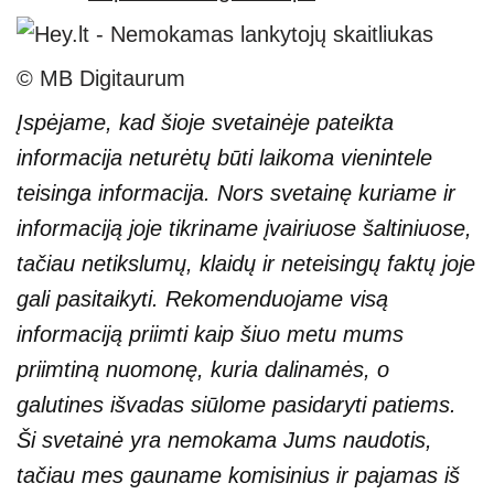
© MB Digitaurum
Įspėjame, kad šioje svetainėje pateikta
informacija neturėtų būti laikoma vienintele
teisinga informacija. Nors svetainę kuriame ir
informaciją joje tikriname įvairiuose šaltiniuose,
tačiau netikslumų, klaidų ir neteisingų faktų joje
gali pasitaikyti. Rekomenduojame visą
informaciją priimti kaip šiuo metu mums
priimtiną nuomonę, kuria dalinamės, o
galutines išvadas siūlome pasidaryti patiems.
Ši svetainė yra nemokama Jums naudotis,
tačiau mes gauname komisinius ir pajamas iš