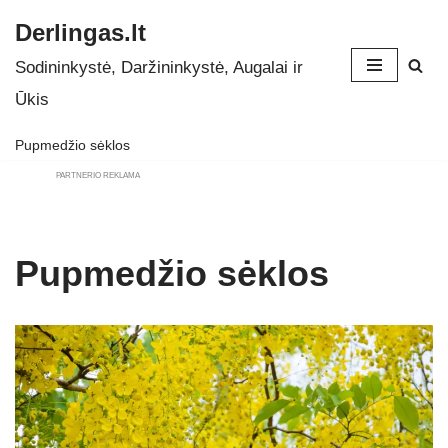
Derlingas.lt
Skip
Sodininkystė, Daržininkystė, Augalai ir
to
Ūkis
content
Pupmedžio sėklos
PARTNERIO REKLAMA
Pupmedžio sėklos