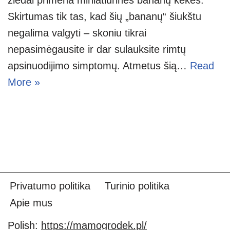
Skirtumas tik tas, kad šių „bananų“ šiukštu
negalima valgyti – skoniu tikrai
nepasimėgausite ir dar sulauksite rimtų
apsinuodijimo simptomų. Atmetus šią…
Read
More »
Privatumo politika
Turinio politika
Apie mus
Polish:
https://mamogrodek.pl/