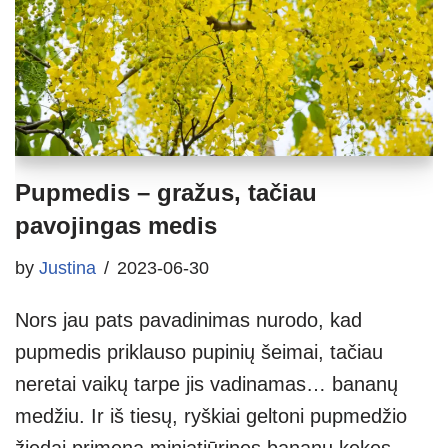
Pupmedis – gražus, tačiau
pavojingas medis
by
Justina
2023-06-30
Nors jau pats pavadinimas nurodo, kad
pupmedis priklauso pupinių šeimai, tačiau
neretai vaikų tarpe jis vadinamas… bananų
medžiu. Ir iš tiesų, ryškiai geltoni pupmedžio
žiedai primena miniatiūrines bananų kekes.