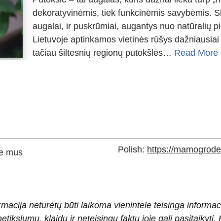
dekoratyvinėmis, tiek funkcinėmis savybėmis. Skir
augalai, ir puskrūmiai, augantys nuo natūralių p
Lietuvoje aptinkamos vietinės rūšys dažniausiai 
tačiau šiltesnių regionų putokšlės…
Read More 
Polish:
https://mamogrodek
e mus
rmacija neturėtų būti laikoma vienintele teisinga informac
 netikslumų, klaidų ir neteisingų faktų joje gali pasitaiky