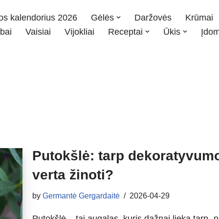
os kalendorius 2026
Gėlės
Daržovės
Krūmai
bai
Vaisiai
Vijokliai
Receptai
Ūkis
Įdo
Putokšlė: tarp dekoratyvumo 
verta žinoti?
by
Germantė Gergardaitė
2026-04-29
Putokšlė – tai augalas, kuris dažnai lieka tarp „