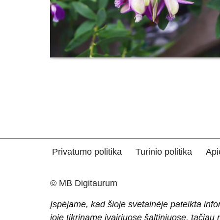
Privatumo politika
Turinio politika
Api
© MB Digitaurum
Įspėjame, kad šioje svetainėje pateikta info
joje tikriname įvairiuose šaltiniuose, tačiau