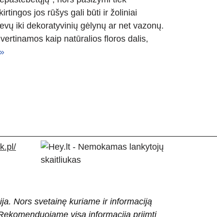
tingos jos rūšys gali būti ir žoliniai
ievų iki dekoratyvinių gėlynų ar net vazonų.
vertinamos kaip natūralios floros dalis,
»
.pl/
ija. Nors svetainę kuriame ir informaciją
ti. Rekomenduojame visą informaciją priimti