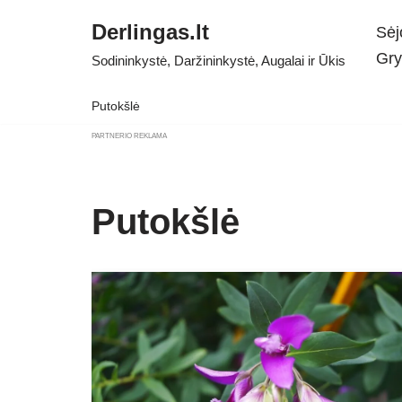
Derlingas.lt
Sėj
Skip
Gry
Sodininkystė, Daržininkystė, Augalai ir Ūkis
to
content
Putokšlė
PARTNERIO REKLAMA
Putokšlė