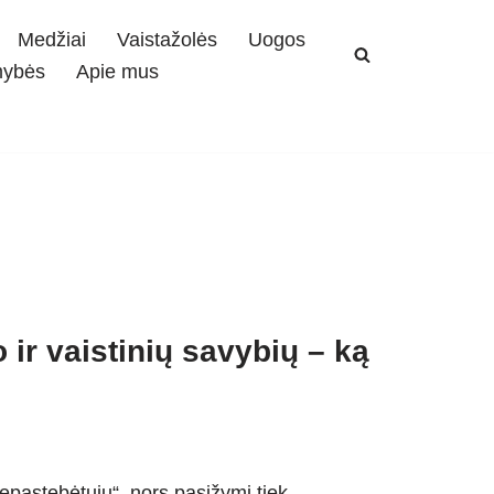
Medžiai
Vaistažolės
Uogos
mybės
Apie mus
ir vaistinių savybių – ką
nepastebėtųjų“, nors pasižymi tiek