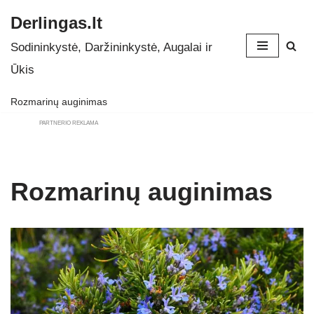
Derlingas.lt
Skip
Sodininkystė, Daržininkystė, Augalai ir
to
Ūkis
content
Rozmarinų auginimas
PARTNERIO REKLAMA
Rozmarinų auginimas