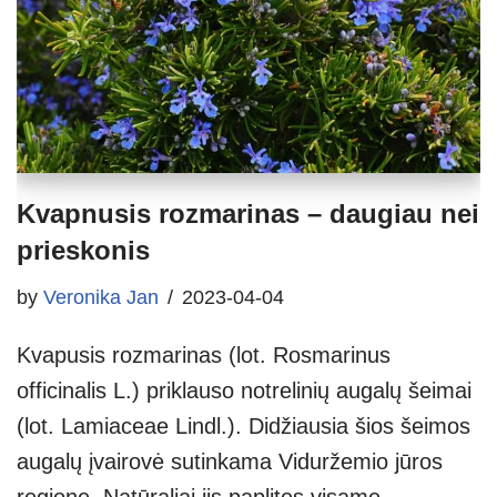
Kvapnusis rozmarinas – daugiau nei
prieskonis
by
Veronika Jan
2023-04-04
Kvapusis rozmarinas (lot. Rosmarinus
officinalis L.) priklauso notrelinių augalų šeimai
(lot. Lamiaceae Lindl.). Didžiausia šios šeimos
augalų įvairovė sutinkama Viduržemio jūros
regione. Natūraliai jis paplitęs visame