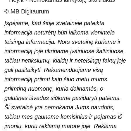
© MB Digitaurum
Įspėjame, kad šioje svetainėje pateikta
informacija neturėtų būti laikoma vienintele
teisinga informacija. Nors svetainę kuriame ir
informaciją joje tikriname įvairiuose šaltiniuose,
tačiau netikslumų, klaidų ir neteisingų faktų joje
gali pasitaikyti. Rekomenduojame visą
informaciją priimti kaip šiuo metu mums
priimtiną nuomonę, kuria dalinamės, o
galutines išvadas siūlome pasidaryti patiems.
Ši svetainė yra nemokama Jums naudotis,
tačiau mes gauname komisinius ir pajamas iš
įmonių, kurių reklamą matote joje. Reklama