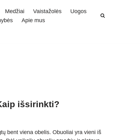
Medžiai
Vaistažolės
Uogos
mybės
Apie mus
aip išsirinkti?
ų bent viena obelis. Obuoliai yra vieni iš