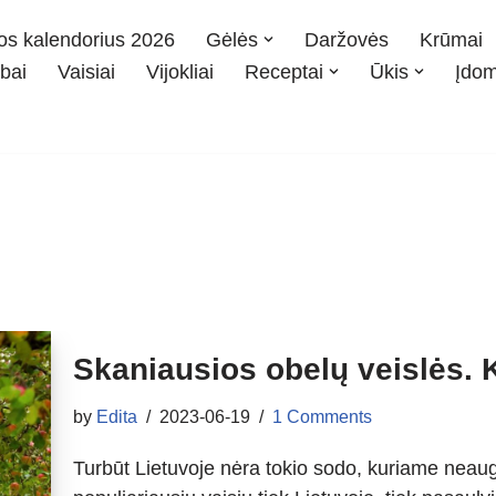
os kalendorius 2026
Gėlės
Daržovės
Krūmai
bai
Vaisiai
Vijokliai
Receptai
Ūkis
Įdo
Skaniausios obelų veislės. K
by
Edita
2023-06-19
1 Comments
Turbūt Lietuvoje nėra tokio sodo, kuriame neaugt