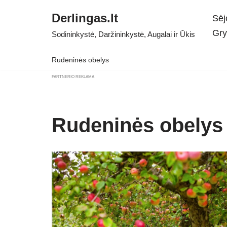
Derlingas.lt
Sėj
Skip
Gry
Sodininkystė, Daržininkystė, Augalai ir Ūkis
to
content
Rudeninės obelys
PARTNERIO REKLAMA
Rudeninės obelys