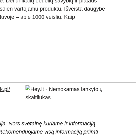
je. Dėl unikalių obuolių savybių ir plataus
asdien vartojamu produktu. Išveista daugybė
tuvoje – apie 1000 veislių. Kaip
.pl/
ija. Nors svetainę kuriame ir informaciją
ti. Rekomenduojame visą informaciją priimti