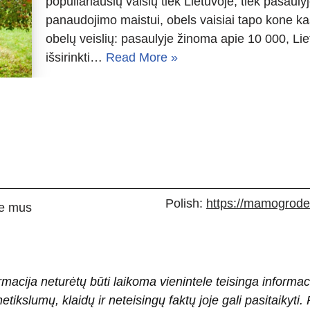
populiariausių vaisių tiek Lietuvoje, tiek pasauly
panaudojimo maistui, obels vaisiai tapo kone k
obelų veislių: pasaulyje žinoma apie 10 000, Lie
išsirinkti…
Read More »
Polish:
https://mamogrodek
e mus
rmacija neturėtų būti laikoma vienintele teisinga informac
 netikslumų, klaidų ir neteisingų faktų joje gali pasitaiky