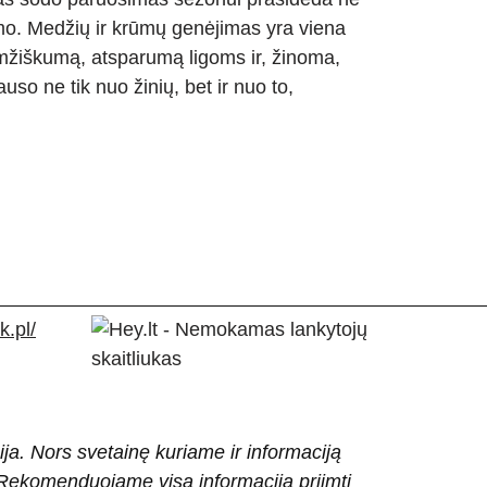
imo. Medžių ir krūmų genėjimas yra viena
amžiškumą, atsparumą ligoms ir, žinoma,
so ne tik nuo žinių, bet ir nuo to,
.pl/
ija. Nors svetainę kuriame ir informaciją
ti. Rekomenduojame visą informaciją priimti