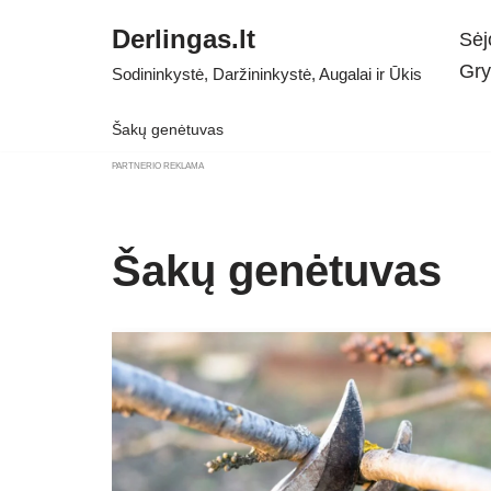
Derlingas.lt
Sėj
Skip
Gry
Sodininkystė, Daržininkystė, Augalai ir Ūkis
to
content
Šakų genėtuvas
PARTNERIO REKLAMA
Šakų genėtuvas