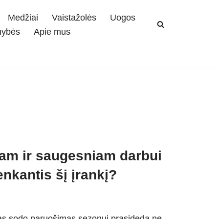
Medžiai
Vaistažolės
Uogos
mybės
Apie mus
am ir saugesniam darbui
enkantis šį įrankį?
mas sodo paruošimas sezonui prasideda ne