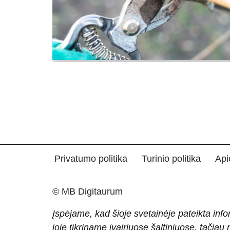
Privatumo politika
Turinio politika
Api
© MB Digitaurum
Įspėjame, kad šioje svetainėje pateikta info
joje tikriname įvairiuose šaltiniuose, tačiau