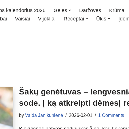
os kalendorius 2026
Gėlės
Daržovės
Krūmai
bai
Vaisiai
Vijokliai
Receptai
Ūkis
Įdo
Šakų genėtuvas – lengvesni
sode. Į ką atkreipti dėmesį r
by
Vaida Janikūnienė
2026-02-01
1 Comments
Kiekvienas patyręs sodininkas žino, kad tinka