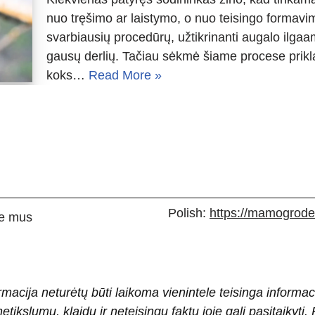
nuo tręšimo ar laistymo, o nuo teisingo formav
svarbiausių procedūrų, užtikrinanti augalo ilga
gausų derlių. Tačiau sėkmė šiame procese priklau
koks…
Read More »
Polish:
https://mamogrodek
e mus
rmacija neturėtų būti laikoma vienintele teisinga informac
 netikslumų, klaidų ir neteisingų faktų joje gali pasitaiky