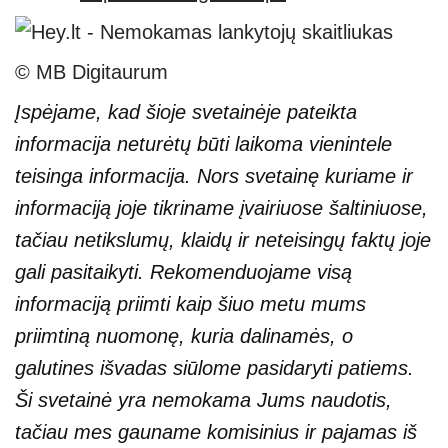
© MB Digitaurum
Įspėjame, kad šioje svetainėje pateikta
informacija neturėtų būti laikoma vienintele
teisinga informacija. Nors svetainę kuriame ir
informaciją joje tikriname įvairiuose šaltiniuose,
tačiau netikslumų, klaidų ir neteisingų faktų joje
gali pasitaikyti. Rekomenduojame visą
informaciją priimti kaip šiuo metu mums
priimtiną nuomonę, kuria dalinamės, o
galutines išvadas siūlome pasidaryti patiems.
Ši svetainė yra nemokama Jums naudotis,
tačiau mes gauname komisinius ir pajamas iš