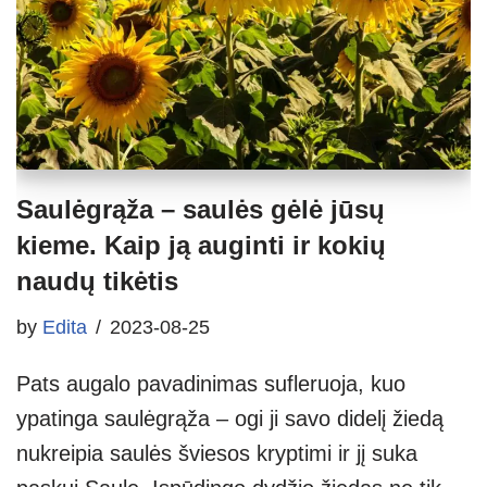
Saulėgrąža – saulės gėlė jūsų
kieme. Kaip ją auginti ir kokių
naudų tikėtis
by
Edita
2023-08-25
Pats augalo pavadinimas sufleruoja, kuo
ypatinga saulėgrąža – ogi ji savo didelį žiedą
nukreipia saulės šviesos kryptimi ir jį suka