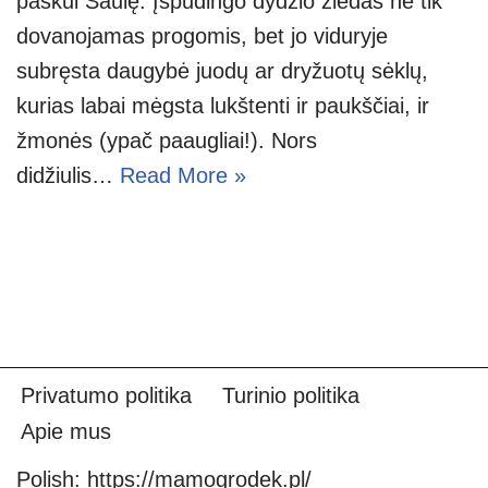
paskui Saulę. Įspūdingo dydžio žiedas ne tik
dovanojamas progomis, bet jo viduryje
subręsta daugybė juodų ar dryžuotų sėklų,
kurias labai mėgsta lukštenti ir paukščiai, ir
žmonės (ypač paaugliai!). Nors
didžiulis…
Read More »
Privatumo politika
Turinio politika
Apie mus
Polish:
https://mamogrodek.pl/