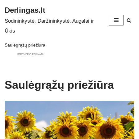
Derlingas.lt
Skip
Sodininkystė, Daržininkystė, Augalai ir
to
Ūkis
content
Saulėgrąžų priežiūra
PARTNERIO REKLAMA
Saulėgrąžų priežiūra