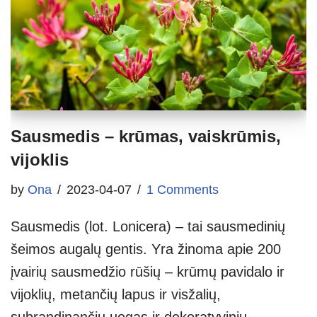
Sausmedis – krūmas, vaiskrūmis,
vijoklis
by
Ona
2023-04-07
1 Comments
Sausmedis (lot. Lonicera) – tai sausmedinių
šeimos augalų gentis. Yra žinoma apie 200
įvairių sausmedžio rūšių – krūmų pavidalo ir
vijoklių, metančių lapus ir visžalių,
subrandinančių uogas ir dekoratyvinių,