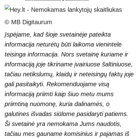
© MB Digitaurum
Įspėjame, kad šioje svetainėje pateikta
informacija neturėtų būti laikoma vienintele
teisinga informacija. Nors svetainę kuriame ir
informaciją joje tikriname įvairiuose šaltiniuose,
tačiau netikslumų, klaidų ir neteisingų faktų joje
gali pasitaikyti. Rekomenduojame visą
informaciją priimti kaip šiuo metu mums
priimtiną nuomonę, kuria dalinamės, o
galutines išvadas siūlome pasidaryti patiems.
Ši svetainė yra nemokama Jums naudotis,
tačiau mes gauname komisinius ir pajamas iš