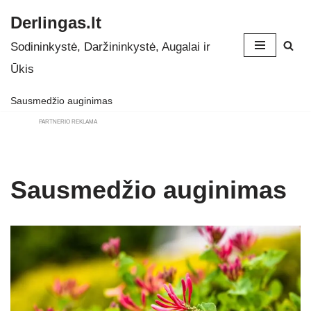
Derlingas.lt
Skip
Sodininkystė, Daržininkystė, Augalai ir
to
Ūkis
content
Sausmedžio auginimas
PARTNERIO REKLAMA
Sausmedžio auginimas