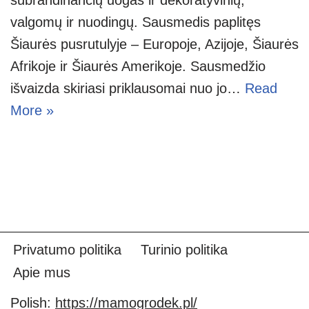
valgomų ir nuodingų. Sausmedis paplitęs
Šiaurės pusrutulyje – Europoje, Azijoje, Šiaurės
Afrikoje ir Šiaurės Amerikoje. Sausmedžio
išvaizda skiriasi priklausomai nuo jo…
Read
More »
Privatumo politika
Turinio politika
Apie mus
Polish:
https://mamogrodek.pl/