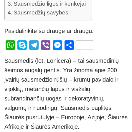
Sausmedžio ligos ir kenkėjai
Sausmedžių savybės
Pasidalinkite su drauge ar draugu:
W
S
T
Vi
M
S
h
ky
el
b
e
h
Sausmedis (lot. Lonicera) – tai sausmedinių
at
p
e
er
ss
ar
šeimos augalų gentis. Yra žinoma apie 200
s
e
gr
e
e
įvairių sausmedžio rūšių – krūmų pavidalo ir
A
a
n
vijoklių, metančių lapus ir visžalių,
p
m
g
subrandinančių uogas ir dekoratyvinių,
p
er
valgomų ir nuodingų. Sausmedis paplitęs
Šiaurės pusrutulyje – Europoje, Azijoje, Šiaurės
Afrikoje ir Šiaurės Amerikoje.