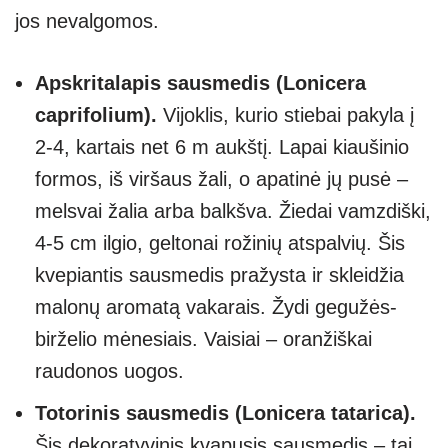
jos nevalgomos.
Apskritalapis sausmedis (Lonicera
caprifolium).
Vijoklis, kurio stiebai pakyla į
2-4, kartais net 6 m aukštį. Lapai kiaušinio
formos, iš viršaus žali, o apatinė jų pusė –
melsvai žalia arba balkšva. Žiedai vamzdiški,
4-5 cm ilgio, geltonai rožinių atspalvių. Šis
kvepiantis sausmedis pražysta ir skleidžia
malonų aromatą vakarais. Žydi gegužės-
birželio mėnesiais. Vaisiai – oranžiškai
raudonos uogos.
Totorinis sausmedis (Lonicera tatarica).
Šis dekoratyvinis kvapusis sausmedis – tai