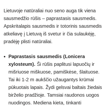
Lietuvoje natūraliai nuo seno auga tik viena
sausmedžio rūšis – paprastasis sausmedis.
Apskritalapis sausmedis ir totorinis sausmedis
atkeliavę į Lietuvą iš svetur ir čia sulaukėję,
pradėję plisti natūraliai.
Paprastasis sausmedis (Lonicera
xylosteum).
Ši rūšis paplitusi lapuočių ir
mišriuose miškuose, pamiškėse, šlaituose.
Tai iki 1-2 m aukščio užaugantys krūmai
pūkuotais lapais. Žydi gelsvai baltais žiedais
birželio pradžioje. Tamsiai raudonos uogos
nuodingos. Mediena kieta, tinkanti