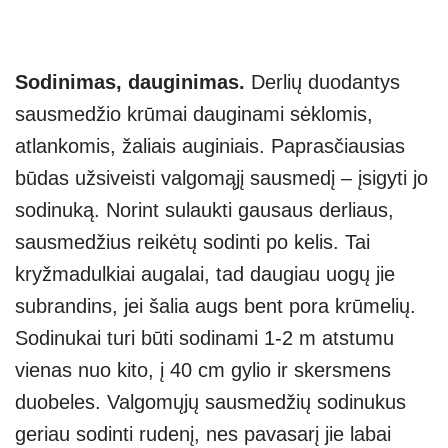
Sodinimas, dauginimas.
Derlių duodantys
sausmedžio krūmai dauginami sėklomis,
atlankomis, žaliais auginiais. Paprasčiausias
būdas užsiveisti valgomąjį sausmedį – įsigyti jo
sodinuką. Norint sulaukti gausaus derliaus,
sausmedžius reikėtų sodinti po kelis. Tai
kryžmadulkiai augalai, tad daugiau uogų jie
subrandins, jei šalia augs bent pora krūmelių.
Sodinukai turi būti sodinami 1-2 m atstumu
vienas nuo kito, į 40 cm gylio ir skersmens
duobeles. Valgomųjų sausmedžių sodinukus
geriau sodinti rudenį, nes pavasarį jie labai