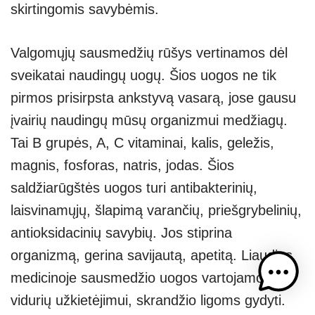
skirtingomis savybėmis.
Valgomųjų sausmedžių rūšys vertinamos dėl
sveikatai naudingų uogų. Šios uogos ne tik
pirmos prisirpsta ankstyvą vasarą, jose gausu
įvairių naudingų mūsų organizmui medžiagų.
Tai B grupės, A, C vitaminai, kalis, geležis,
magnis, fosforas, natris, jodas. Šios
saldžiarūgštės uogos turi antibakterinių,
laisvinamųjų, šlapimą varančių, priešgrybelinių,
antioksidacinių savybių. Jos stiprina
organizmą, gerina savijautą, apetitą. Liaudies
medicinoje sausmedžio uogos vartojamos
vidurių užkietėjimui, skrandžio ligoms gydyti.