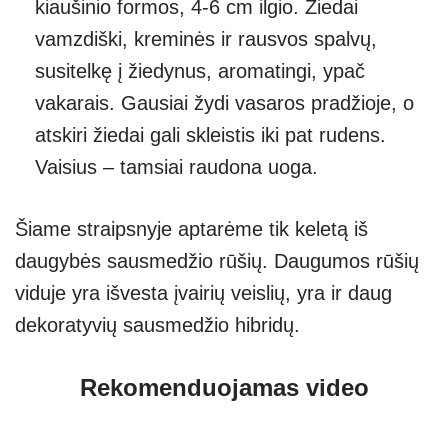
kiaušinio formos, 4-6 cm ilgio. Žiedai
vamzdiški, kreminės ir rausvos spalvų,
susitelkę į žiedynus, aromatingi, ypač
vakarais. Gausiai žydi vasaros pradžioje, o
atskiri žiedai gali skleistis iki pat rudens.
Vaisius – tamsiai raudona uoga.
Šiame straipsnyje aptarėme tik keletą iš
daugybės sausmedžio rūšių. Daugumos rūšių
viduje yra išvesta įvairių veislių, yra ir daug
dekoratyvių sausmedžio hibridų.
Rekomenduojamas video