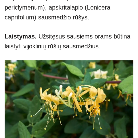
periclymenum), apskritalapio (Lonicera
caprifolium) sausmedžio rūšys.
Laistymas.
Užsitęsus sausiems orams būtina
laistyti vijoklinių rūšių sausmedžius.