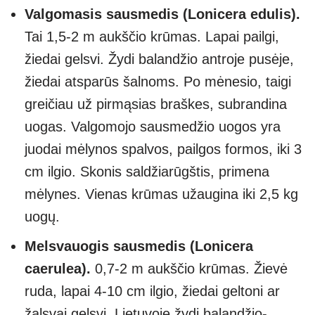
Valgomasis sausmedis (Lonicera edulis).
Tai 1,5-2 m aukščio krūmas. Lapai pailgi,
žiedai gelsvi. Žydi balandžio antroje pusėje,
žiedai atsparūs šalnoms. Po mėnesio, taigi
greičiau už pirmąsias braškes, subrandina
uogas. Valgomojo sausmedžio uogos yra
juodai mėlynos spalvos, pailgos formos, iki 3
cm ilgio. Skonis saldžiarūgštis, primena
mėlynes. Vienas krūmas užaugina iki 2,5 kg
uogų.
Melsvauogis sausmedis (Lonicera
caerulea).
0,7-2 m aukščio krūmas. Žievė
ruda, lapai 4-10 cm ilgio, žiedai geltoni ar
žalsvai gelsvi. Lietuvoje žydi balandžio-