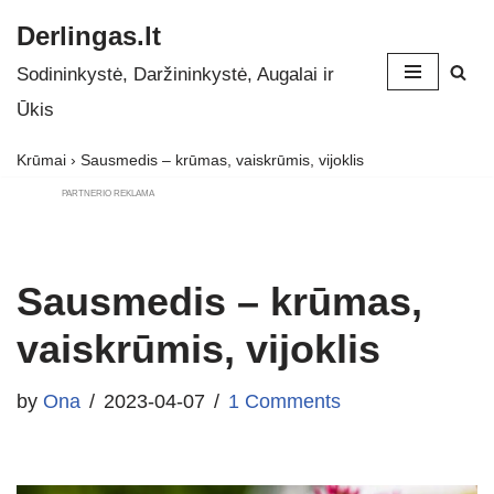
Derlingas.lt
Skip
Sodininkystė, Daržininkystė, Augalai ir
to
Ūkis
content
Krūmai
›
Sausmedis – krūmas, vaiskrūmis, vijoklis
PARTNERIO REKLAMA
Sausmedis – krūmas,
vaiskrūmis, vijoklis
by
Ona
2023-04-07
1 Comments