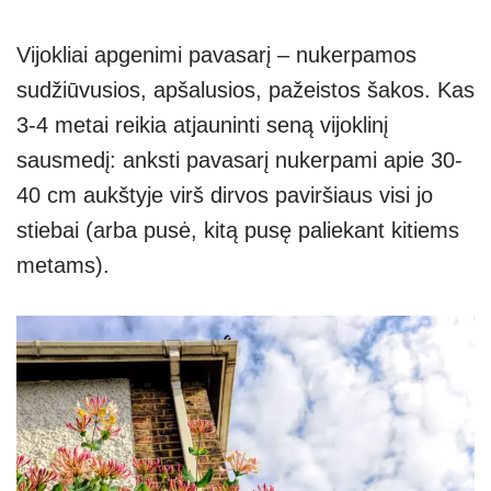
Vijokliai apgenimi pavasarį – nukerpamos
sudžiūvusios, apšalusios, pažeistos šakos. Kas
3-4 metai reikia atjauninti seną vijoklinį
sausmedį: anksti pavasarį nukerpami apie 30-
40 cm aukštyje virš dirvos paviršiaus visi jo
stiebai (arba pusė, kitą pusę paliekant kitiems
metams).