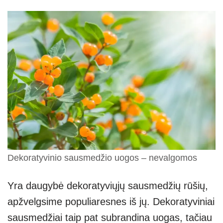
Dekoratyvinio sausmedžio uogos – nevalgomos
Yra daugybė dekoratyviųjų sausmedžių rūšių,
apžvelgsime populiaresnes iš jų. Dekoratyviniai
sausmedžiai taip pat subrandina uogas, tačiau