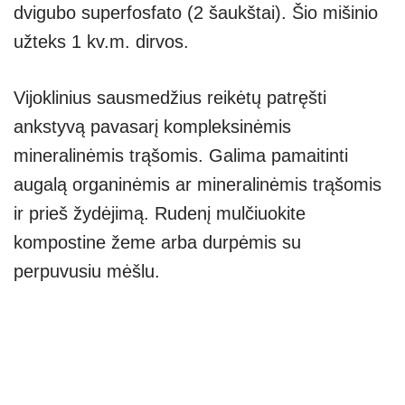
dvigubo superfosfato (2 šaukštai). Šio mišinio
užteks 1 kv.m. dirvos.
Vijoklinius sausmedžius reikėtų patręšti
ankstyvą pavasarį kompleksinėmis
mineralinėmis trąšomis. Galima pamaitinti
augalą organinėmis ar mineralinėmis trąšomis
ir prieš žydėjimą. Rudenį mulčiuokite
kompostine žeme arba durpėmis su
perpuvusiu mėšlu.