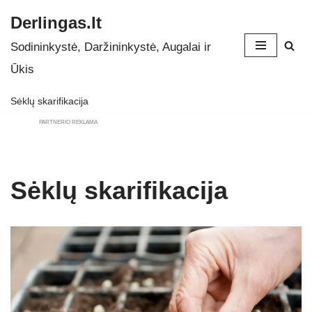
Derlingas.lt
Skip
Sodininkystė, Daržininkystė, Augalai ir
to
Ūkis
content
Sėklų skarifikacija
PARTNERIO REKLAMA
Sėklų skarifikacija