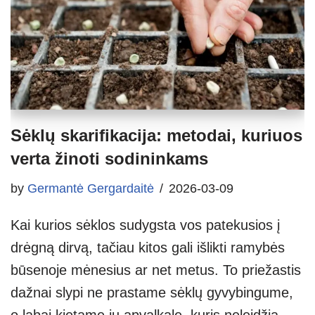
Sėklų skarifikacija: metodai, kuriuos
verta žinoti sodininkams
by
Germantė Gergardaitė
2026-03-09
Kai kurios sėklos sudygsta vos patekusios į
drėgną dirvą, tačiau kitos gali išlikti ramybės
būsenoje mėnesius ar net metus. To priežastis
dažnai slypi ne prastame sėklų gyvybingume,
o labai kietame jų apvalkale, kuris neleidžia