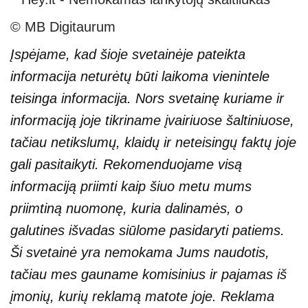
© MB Digitaurum
Įspėjame, kad šioje svetainėje pateikta
informacija neturėtų būti laikoma vienintele
teisinga informacija. Nors svetainę kuriame ir
informaciją joje tikriname įvairiuose šaltiniuose,
tačiau netikslumų, klaidų ir neteisingų faktų joje
gali pasitaikyti. Rekomenduojame visą
informaciją priimti kaip šiuo metu mums
priimtiną nuomonę, kuria dalinamės, o
galutines išvadas siūlome pasidaryti patiems.
Ši svetainė yra nemokama Jums naudotis,
tačiau mes gauname komisinius ir pajamas iš
įmonių, kurių reklamą matote joje. Reklama