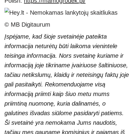
Polish:
https://mamogrodek.pl/
© MB Digitaurum
Įspėjame, kad šioje svetainėje pateikta
informacija neturėtų būti laikoma vienintele
teisinga informacija. Nors svetainę kuriame ir
informaciją joje tikriname įvairiuose šaltiniuose,
tačiau netikslumų, klaidų ir neteisingų faktų joje
gali pasitaikyti. Rekomenduojame visą
informaciją priimti kaip šiuo metu mums
priimtiną nuomonę, kuria dalinamės, o
galutines išvadas siūlome pasidaryti patiems.
Ši svetainė yra nemokama Jums naudotis,
tačiau mes gauname komisinius ir pajamas iš