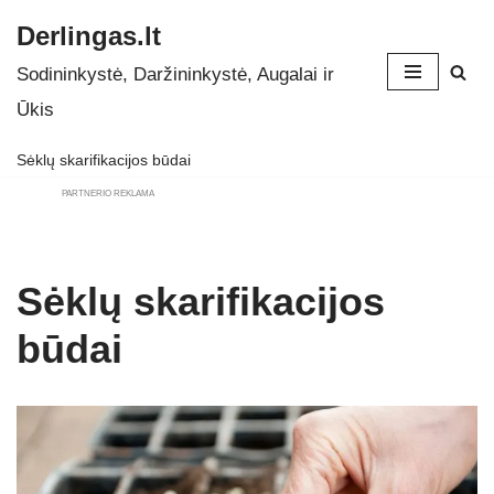
Derlingas.lt
Skip
Sodininkystė, Daržininkystė, Augalai ir
to
Ūkis
content
Sėklų skarifikacijos būdai
PARTNERIO REKLAMA
Sėklų skarifikacijos
būdai