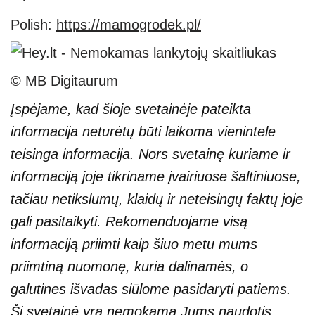
Polish:
https://mamogrodek.pl/
© MB Digitaurum
Įspėjame, kad šioje svetainėje pateikta
informacija neturėtų būti laikoma vienintele
teisinga informacija. Nors svetainę kuriame ir
informaciją joje tikriname įvairiuose šaltiniuose,
tačiau netikslumų, klaidų ir neteisingų faktų joje
gali pasitaikyti. Rekomenduojame visą
informaciją priimti kaip šiuo metu mums
priimtiną nuomonę, kuria dalinamės, o
galutines išvadas siūlome pasidaryti patiems.
Ši svetainė yra nemokama Jums naudotis,