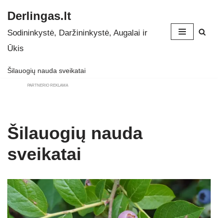
Derlingas.lt
Skip
Sodininkystė, Daržininkystė, Augalai ir
to
Ūkis
content
Šilauogių nauda sveikatai
PARTNERIO REKLAMA
Šilauogių nauda
sveikatai