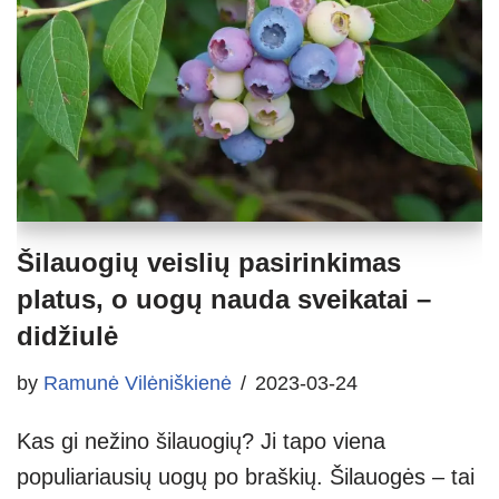
Šilauogių veislių pasirinkimas
platus, o uogų nauda sveikatai –
didžiulė
by
Ramunė Vilėniškienė
2023-03-24
Kas gi nežino šilauogių? Ji tapo viena
populiariausių uogų po braškių. Šilauogės – tai