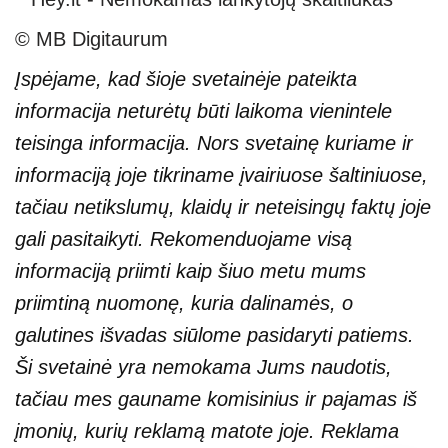
© MB Digitaurum
Įspėjame, kad šioje svetainėje pateikta
informacija neturėtų būti laikoma vienintele
teisinga informacija. Nors svetainę kuriame ir
informaciją joje tikriname įvairiuose šaltiniuose,
tačiau netikslumų, klaidų ir neteisingų faktų joje
gali pasitaikyti. Rekomenduojame visą
informaciją priimti kaip šiuo metu mums
priimtiną nuomonę, kuria dalinamės, o
galutines išvadas siūlome pasidaryti patiems.
Ši svetainė yra nemokama Jums naudotis,
tačiau mes gauname komisinius ir pajamas iš
įmonių, kurių reklamą matote joje. Reklama