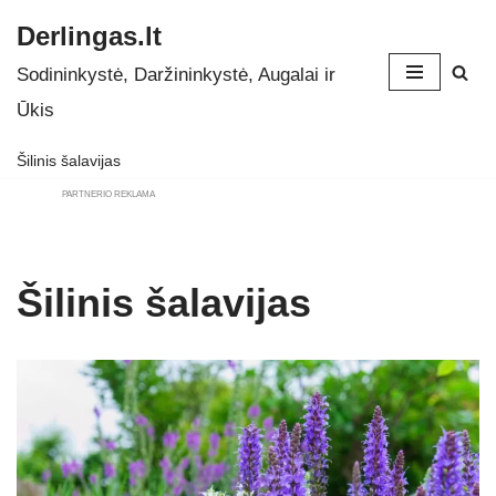
Derlingas.lt
Skip
Sodininkystė, Daržininkystė, Augalai ir
to
Ūkis
content
Šilinis šalavijas
PARTNERIO REKLAMA
Šilinis šalavijas