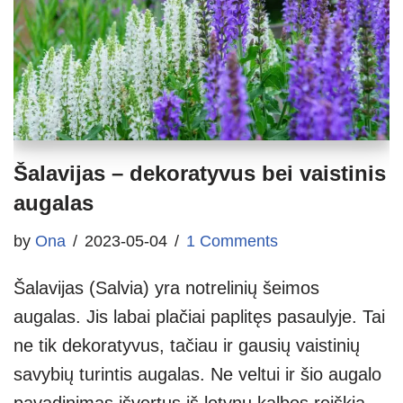
Šalavijas – dekoratyvus bei vaistinis
augalas
by
Ona
2023-05-04
1 Comments
Šalavijas (Salvia) yra notrelinių šeimos
augalas. Jis labai plačiai paplitęs pasaulyje. Tai
ne tik dekoratyvus, tačiau ir gausių vaistinių
savybių turintis augalas. Ne veltui ir šio augalo
pavadinimas išvertus iš lotynų kalbos reiškia