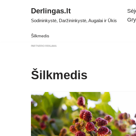
Derlingas.lt
Sėj
Skip
Gry
Sodininkystė, Daržininkystė, Augalai ir Ūkis
to
content
Šilkmedis
PARTNERIO REKLAMA
Šilkmedis