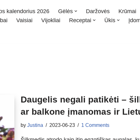
os kalendorius 2026
Gėlės
Daržovės
Krūmai
bai
Vaisiai
Vijokliai
Receptai
Ūkis
Įdo
Daugelis negali patikėti – 
ar balkone įmanomas ir Liet
by
Justina
2023-06-23
1 Comments
Šilkmedis atrodo kaip itin egzotiškas augalas, ku