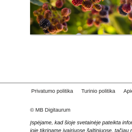
Privatumo politika
Turinio politika
Api
© MB Digitaurum
Įspėjame, kad šioje svetainėje pateikta info
joje tikriname įvairiuose šaltiniuose, tačiau