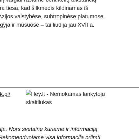
a tiesa, kad šilkmedis kildinamas iš
o Azijos valstybėse, subtropinėse platumose.
gyja ir mūsuose – tai liudija jau XVII a.
.pl/
ija. Nors svetainę kuriame ir informaciją
ti. Rekomenduojame visą informaciją priimti