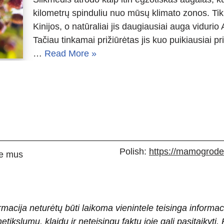
kilometrų spinduliu nuo mūsų klimato zonos. Tikr
Kinijos, o natūraliai jis daugiausiai auga viduri
Tačiau tinkamai prižiūrėtas jis kuo puikiausiai pri
…
Read More »
Polish:
https://mamogrodek
e mus
rmacija neturėtų būti laikoma vienintele teisinga informac
 netikslumų, klaidų ir neteisingų faktų joje gali pasitaiky