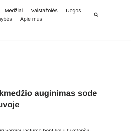
Medžiai
Vaistažolės
Uogos
mybės
Apie mus
šilkmedžio auginimas sode
uvoje
rį vargiai rastume bent kelių tūkstančių