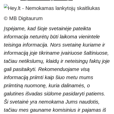
© MB Digitaurum
Įspėjame, kad šioje svetainėje pateikta
informacija neturėtų būti laikoma vienintele
teisinga informacija. Nors svetainę kuriame ir
informaciją joje tikriname įvairiuose šaltiniuose,
tačiau netikslumų, klaidų ir neteisingų faktų joje
gali pasitaikyti. Rekomenduojame visą
informaciją priimti kaip šiuo metu mums
priimtiną nuomonę, kuria dalinamės, o
galutines išvadas siūlome pasidaryti patiems.
Ši svetainė yra nemokama Jums naudotis,
tačiau mes gauname komisinius ir pajamas iš