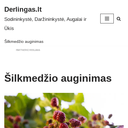
Derlingas.lt
Skip
Sodininkystė, Daržininkystė, Augalai ir
to
Ūkis
content
Šilkmedžio auginimas
PARTNERIO REKLAMA
Šilkmedžio auginimas