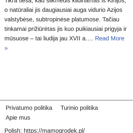
Tikra tiesa, kad šilkmedis kildinamas iš Kinijos,
o natūraliai jis daugiausiai auga vidurio Azijos
valstybėse, subtropinėse platumose. Tačiau
tinkamai prižiūrėtas jis kuo puikiausiai prigyja ir
mūsuose – tai liudija jau XVII a.…
Read More
»
Privatumo politika
Turinio politika
Apie mus
Polish:
https://mamogrodek.pl/