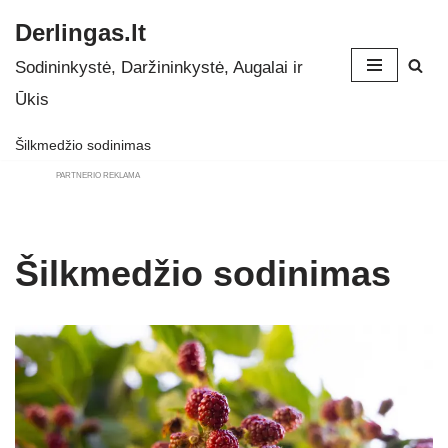
Derlingas.lt
Skip
Sodininkystė, Daržininkystė, Augalai ir
to
Ūkis
content
Šilkmedžio sodinimas
PARTNERIO REKLAMA
Šilkmedžio sodinimas