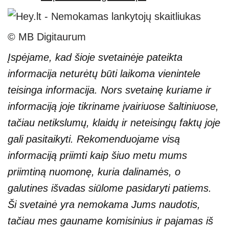
© MB Digitaurum
Įspėjame, kad šioje svetainėje pateikta
informacija neturėtų būti laikoma vienintele
teisinga informacija. Nors svetainę kuriame ir
informaciją joje tikriname įvairiuose šaltiniuose,
tačiau netikslumų, klaidų ir neteisingų faktų joje
gali pasitaikyti. Rekomenduojame visą
informaciją priimti kaip šiuo metu mums
priimtiną nuomonę, kuria dalinamės, o
galutines išvadas siūlome pasidaryti patiems.
Ši svetainė yra nemokama Jums naudotis,
tačiau mes gauname komisinius ir pajamas iš