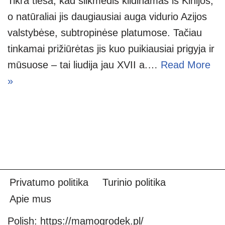
Tikra tiesa, kad šilkmedis kildinamas iš Kinijos,
o natūraliai jis daugiausiai auga vidurio Azijos
valstybėse, subtropinėse platumose. Tačiau
tinkamai prižiūrėtas jis kuo puikiausiai prigyja ir
mūsuose – tai liudija jau XVII a.…
Read More
»
Privatumo politika
Turinio politika
Apie mus
Polish:
https://mamogrodek.pl/