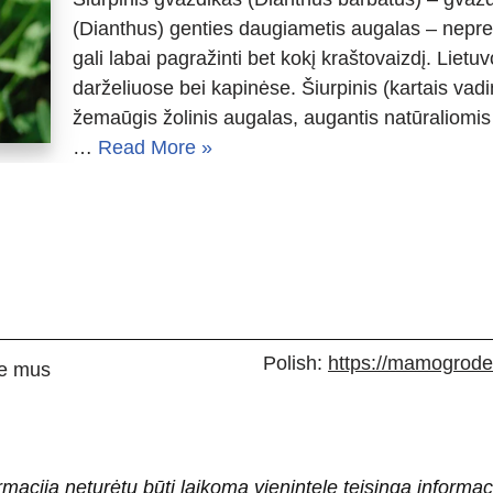
(Dianthus) genties daugiametis augalas – neprete
gali labai pagražinti bet kokį kraštovaizdį. Liet
darželiuose bei kapinėse. Šiurpinis (kartais vad
žemaūgis žolinis augalas, augantis natūraliomis
…
Read More »
Polish:
https://mamogrodek
e mus
rmacija neturėtų būti laikoma vienintele teisinga informac