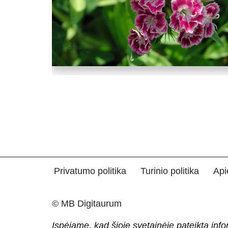
Privatumo politika
Turinio politika
Api
© MB Digitaurum
Įspėjame, kad šioje svetainėje pateikta info