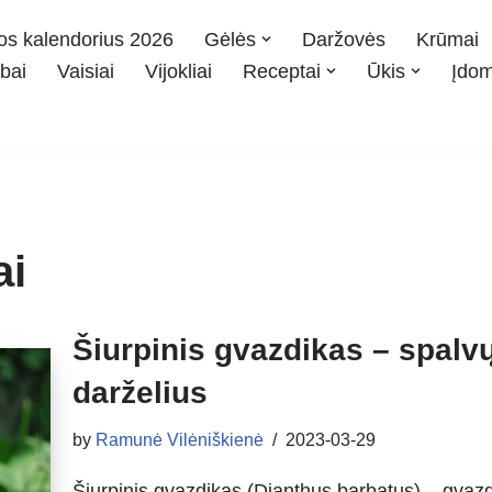
os kalendorius 2026
Gėlės
Daržovės
Krūmai
bai
Vaisiai
Vijokliai
Receptai
Ūkis
Įdo
ai
Šiurpinis gvazdikas – spalvų
darželius
by
Ramunė Vilėniškienė
2023-03-29
Šiurpinis gvazdikas (Dianthus barbatus) – gvaz