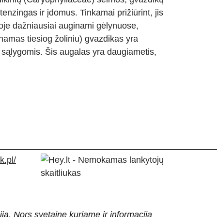
nzingas ir įdomus. Tinkamai prižiūrint, jis
uvoje dažniausiai auginami gėlynuose,
inamas tiesiog žoliniu) gvazdikas yra
 sąlygomis. Šis augalas yra daugiametis,
.pl/
ija. Nors svetainę kuriame ir informaciją