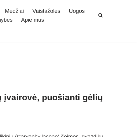
Medžiai
Vaistažolės
Uogos
mybės
Apie mus
 įvairovė, puošianti gėlių
dikinių (Caryophyllaceae) šeimos, gvazdikų