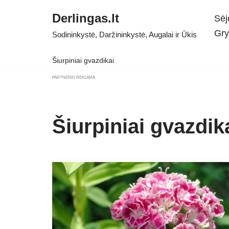
Derlingas.lt
Sėj
Skip
Gry
Sodininkystė, Daržininkystė, Augalai ir Ūkis
to
content
Šiurpiniai gvazdikai
PARTNERIO REKLAMA
Šiurpiniai gvazdik