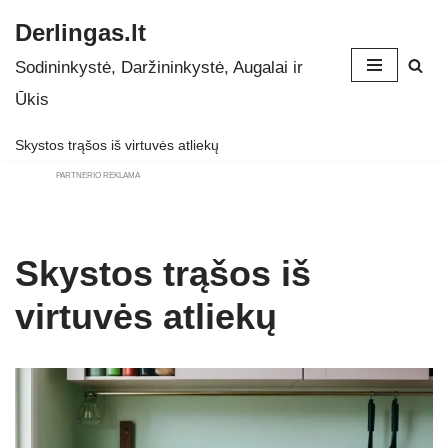
Derlingas.lt
Skip
Sodininkystė, Daržininkystė, Augalai ir
to
Ūkis
content
Skystos trąšos iš virtuvės atliekų
PARTNERIO REKLAMA
Skystos trąšos iš
virtuvės atliekų