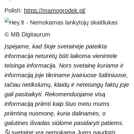
Polish:
https://mamogrodek.pl/
© MB Digitaurum
Įspėjame, kad šioje svetainėje pateikta
informacija neturėtų būti laikoma vienintele
teisinga informacija. Nors svetainę kuriame ir
informaciją joje tikriname įvairiuose šaltiniuose,
tačiau netikslumų, klaidų ir neteisingų faktų joje
gali pasitaikyti. Rekomenduojame visą
informaciją priimti kaip šiuo metu mums
priimtiną nuomonę, kuria dalinamės, o
galutines išvadas siūlome pasidaryti patiems.
Ši svetainė yra nemokama Jums naudotis,