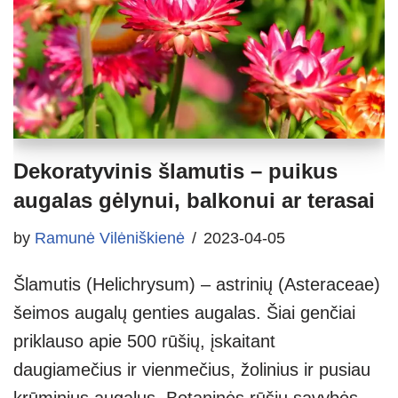
Dekoratyvinis šlamutis – puikus
augalas gėlynui, balkonui ar terasai
by
Ramunė Vilėniškienė
2023-04-05
Šlamutis (Helichrysum) – astrinių (Asteraceae)
šeimos augalų genties augalas. Šiai genčiai
priklauso apie 500 rūšių, įskaitant
daugiamečius ir vienmečius, žolinius ir pusiau
krūminius augalus. Botaninės rūšių savybės