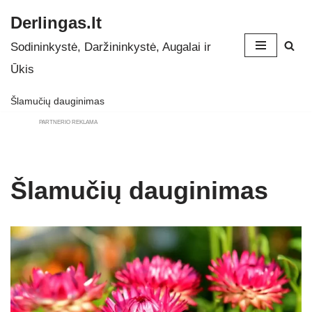
Derlingas.lt
Skip
Sodininkystė, Daržininkystė, Augalai ir
to
Ūkis
content
Šlamučių dauginimas
PARTNERIO REKLAMA
Šlamučių dauginimas