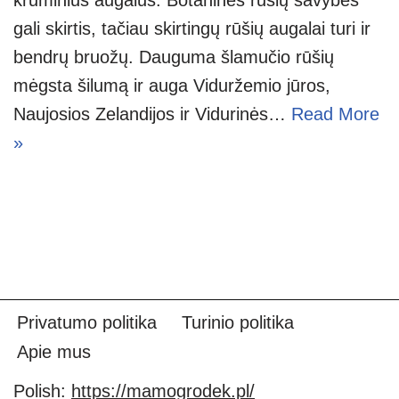
gali skirtis, tačiau skirtingų rūšių augalai turi ir
bendrų bruožų. Dauguma šlamučio rūšių
mėgsta šilumą ir auga Viduržemio jūros,
Naujosios Zelandijos ir Vidurinės…
Read More
»
Privatumo politika
Turinio politika
Apie mus
Polish:
https://mamogrodek.pl/