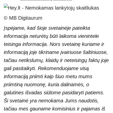
© MB Digitaurum
Įspėjame, kad šioje svetainėje pateikta
informacija neturėtų būti laikoma vienintele
teisinga informacija. Nors svetainę kuriame ir
informaciją joje tikriname įvairiuose šaltiniuose,
tačiau netikslumų, klaidų ir neteisingų faktų joje
gali pasitaikyti. Rekomenduojame visą
informaciją priimti kaip šiuo metu mums
priimtiną nuomonę, kuria dalinamės, o
galutines išvadas siūlome pasidaryti patiems.
Ši svetainė yra nemokama Jums naudotis,
tačiau mes gauname komisinius ir pajamas iš