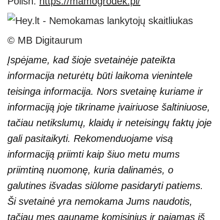
Polish:
https://mamogrodek.pl/
© MB Digitaurum
Įspėjame, kad šioje svetainėje pateikta
informacija neturėtų būti laikoma vienintele
teisinga informacija. Nors svetainę kuriame ir
informaciją joje tikriname įvairiuose šaltiniuose,
tačiau netikslumų, klaidų ir neteisingų faktų joje
gali pasitaikyti. Rekomenduojame visą
informaciją priimti kaip šiuo metu mums
priimtiną nuomonę, kuria dalinamės, o
galutines išvadas siūlome pasidaryti patiems.
Ši svetainė yra nemokama Jums naudotis,
tačiau mes gauname komisinius ir pajamas iš