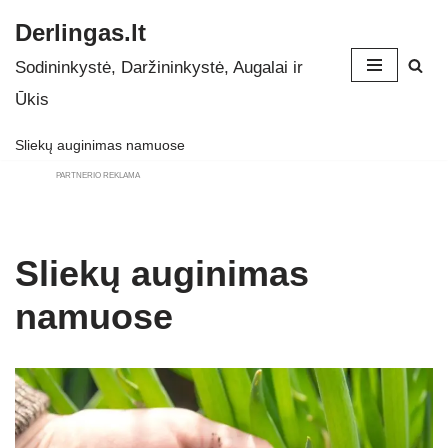
Derlingas.lt
Skip
Sodininkystė, Daržininkystė, Augalai ir
to
Ūkis
content
Sliekų auginimas namuose
PARTNERIO REKLAMA
Sliekų auginimas
namuose