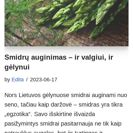
Smidrų auginimas – ir valgiui, ir
gėlynui
by
Edita
2023-06-17
Nors Lietuvos gėlynuose smidrai auginami nuo
seno, tačiau kaip daržovė – smidras yra tikra
„egzotika“. Savo išskirtine išvaizda
pasižymintys smidrai pasitarnauja ne tik kaip
patrauklus augalas, bet jis turtingas ir