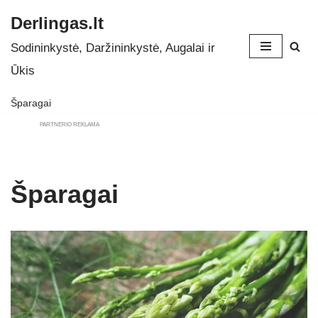
Derlingas.lt
Skip
Sodininkystė, Daržininkystė, Augalai ir
to
Ūkis
content
Šparagai
PARTNERIO REKLAMA
Šparagai