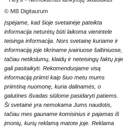
© MB Digitaurum
Įspėjame, kad šioje svetainėje pateikta
informacija neturėtų būti laikoma vienintele
teisinga informacija. Nors svetainę kuriame ir
informaciją joje tikriname įvairiuose šaltiniuose,
tačiau netikslumų, klaidų ir neteisingų faktų joje
gali pasitaikyti. Rekomenduojame visą
informaciją priimti kaip šiuo metu mums
priimtiną nuomonę, kuria dalinamės, o
galutines išvadas siūlome pasidaryti patiems.
Ši svetainė yra nemokama Jums naudotis,
tačiau mes gauname komisinius ir pajamas iš
įmonių, kurių reklamą matote joje. Reklama