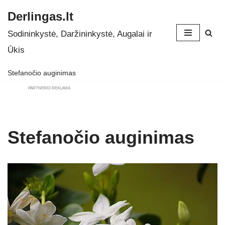
Derlingas.lt
Skip
Sodininkystė, Daržininkystė, Augalai ir
to
Ūkis
content
Stefanočio auginimas
PARTNERIO REKLAMA
Stefanočio auginimas