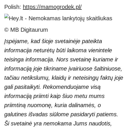
Polish:
https://mamogrodek.pl/
© MB Digitaurum
Įspėjame, kad šioje svetainėje pateikta
informacija neturėtų būti laikoma vienintele
teisinga informacija. Nors svetainę kuriame ir
informaciją joje tikriname įvairiuose šaltiniuose,
tačiau netikslumų, klaidų ir neteisingų faktų joje
gali pasitaikyti. Rekomenduojame visą
informaciją priimti kaip šiuo metu mums
priimtiną nuomonę, kuria dalinamės, o
galutines išvadas siūlome pasidaryti patiems.
Ši svetainė yra nemokama Jums naudotis,