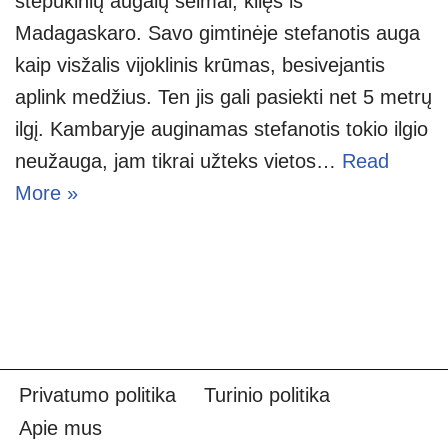
stepukinių augalų šeimai, kilęs iš
Madagaskaro. Savo gimtinėje stefanotis auga
kaip visžalis vijoklinis krūmas, besivejantis
aplink medžius. Ten jis gali pasiekti net 5 metrų
ilgį. Kambaryje auginamas stefanotis tokio ilgio
neužauga, jam tikrai užteks vietos…
Read
More »
Privatumo politika
Turinio politika
Apie mus