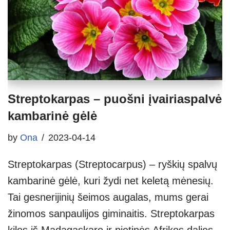
Streptokarpas – puošni įvairiaspalvė
kambarinė gėlė
by
Ona
2023-04-14
Streptokarpas (Streptocarpus) – ryškių spalvų
kambarinė gėlė, kuri žydi net keletą mėnesių.
Tai gesnerijinių šeimos augalas, mums gerai
žinomos sanpaulijos giminaitis. Streptokarpas
kilęs iš Madagaskaro ir pietinės Afrikos dalies.