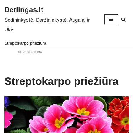
Derlingas.lt
Skip
Sodininkystė, Daržininkystė, Augalai ir
to
Ūkis
content
Streptokarpo priežiūra
PARTNERIO REKLAMA
Streptokarpo priežiūra