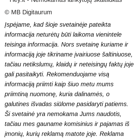
© MB Digitaurum
Įspėjame, kad šioje svetainėje pateikta
informacija neturėtų būti laikoma vienintele
teisinga informacija. Nors svetainę kuriame ir
informaciją joje tikriname įvairiuose šaltiniuose,
tačiau netikslumų, klaidų ir neteisingų faktų joje
gali pasitaikyti. Rekomenduojame visą
informaciją priimti kaip šiuo metu mums
priimtiną nuomonę, kuria dalinamės, o
galutines išvadas siūlome pasidaryti patiems.
Ši svetainė yra nemokama Jums naudotis,
tačiau mes gauname komisinius ir pajamas iš
įmonių, kurių reklamą matote joje. Reklama