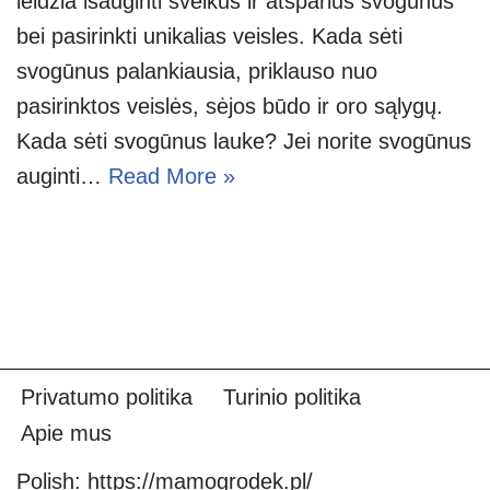
leidžia išauginti sveikus ir atsparius svogūnus
bei pasirinkti unikalias veisles. Kada sėti
svogūnus palankiausia, priklauso nuo
pasirinktos veislės, sėjos būdo ir oro sąlygų.
Kada sėti svogūnus lauke? Jei norite svogūnus
auginti…
Read More »
Privatumo politika
Turinio politika
Apie mus
Polish:
https://mamogrodek.pl/