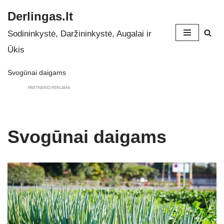
Derlingas.lt
Skip
Sodininkystė, Daržininkystė, Augalai ir
to
Ūkis
content
Svogūnai daigams
PARTNERIO REKLAMA
Svogūnai daigams