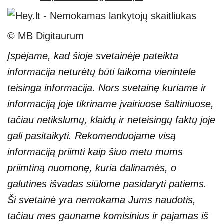
© MB Digitaurum
Įspėjame, kad šioje svetainėje pateikta
informacija neturėtų būti laikoma vienintele
teisinga informacija. Nors svetainę kuriame ir
informaciją joje tikriname įvairiuose šaltiniuose,
tačiau netikslumų, klaidų ir neteisingų faktų joje
gali pasitaikyti. Rekomenduojame visą
informaciją priimti kaip šiuo metu mums
priimtiną nuomonę, kuria dalinamės, o
galutines išvadas siūlome pasidaryti patiems.
Ši svetainė yra nemokama Jums naudotis,
tačiau mes gauname komisinius ir pajamas iš