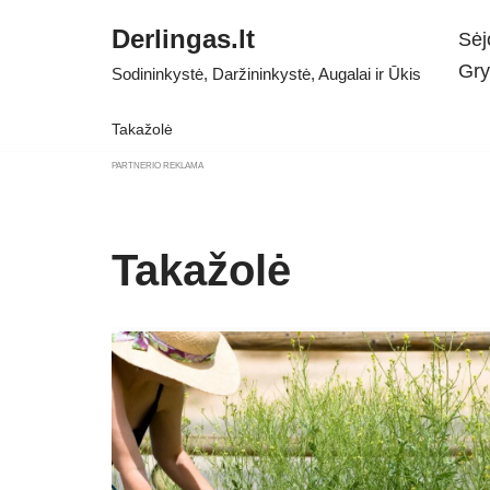
Derlingas.lt
Sėj
Skip
Gry
Sodininkystė, Daržininkystė, Augalai ir Ūkis
to
content
Takažolė
PARTNERIO REKLAMA
Takažolė