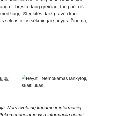
 auga ir bręsta daug greičiau, tuo pačiu iš
 medžiagų. Stenkitės daržą ravėti kuo
ias sėklas ir jos sėkmingai sudygs. Žinoma,
.pl/
ija. Nors svetainę kuriame ir informaciją
ti. Rekomenduojame visą informaciją priimti