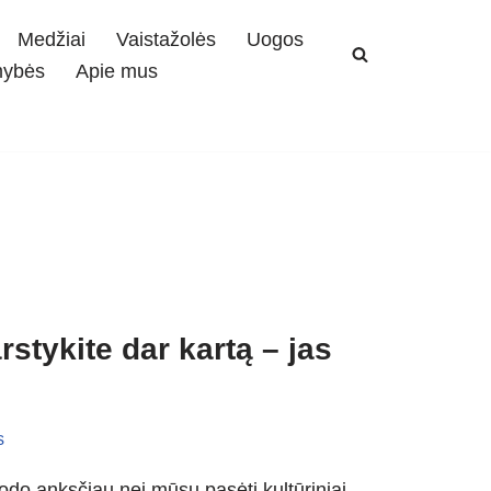
Medžiai
Vaistažolės
Uogos
mybės
Apie mus
rstykite dar kartą – jas
s
do anksčiau nei mūsų pasėti kultūriniai