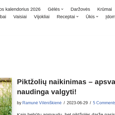
os kalendorius 2026
Gėlės
Daržovės
Krūmai
bai
Vaisiai
Vijokliai
Receptai
Ūkis
Įdo
Piktžolių naikinimas – apsva
naudinga valgyti!
by
Ramunė Vilėniškienė
2023-06-29
5 Comment
Kaip bebūtų apmaudu, bet piktžolės darže pasiro