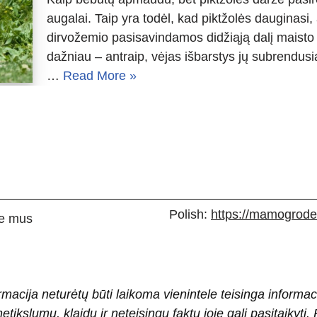
augalai. Taip yra todėl, kad piktžolės dauginasi,
dirvožemio pasisavindamos didžiąją dalį maisto
dažniau – antraip, vėjas išbarstys jų subrendus
…
Read More »
Polish:
https://mamogrodek
e mus
rmacija neturėtų būti laikoma vienintele teisinga informac
 netikslumų, klaidų ir neteisingų faktų joje gali pasitaiky