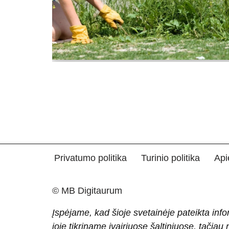
Privatumo politika
Turinio politika
Api
© MB Digitaurum
Įspėjame, kad šioje svetainėje pateikta info
joje tikriname įvairiuose šaltiniuose, tačiau