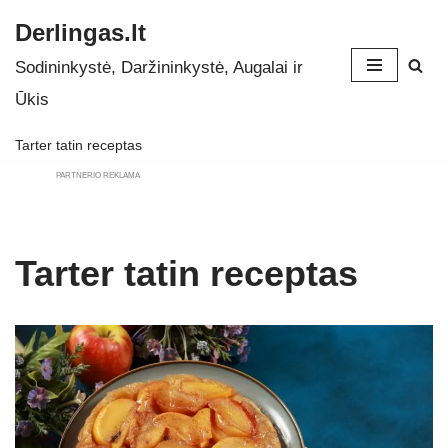
Derlingas.lt
Skip
Sodininkystė, Daržininkystė, Augalai ir
to
Ūkis
content
Tarter tatin receptas
PARTNERIO REKLAMA
Tarter tatin receptas