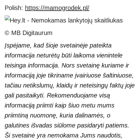
Polish:
https://mamogrodek.pl/
© MB Digitaurum
Įspėjame, kad šioje svetainėje pateikta
informacija neturėtų būti laikoma vienintele
teisinga informacija. Nors svetainę kuriame ir
informaciją joje tikriname įvairiuose šaltiniuose,
tačiau netikslumų, klaidų ir neteisingų faktų joje
gali pasitaikyti. Rekomenduojame visą
informaciją priimti kaip šiuo metu mums
priimtiną nuomonę, kuria dalinamės, o
galutines išvadas siūlome pasidaryti patiems.
Ši svetainė yra nemokama Jums naudotis,