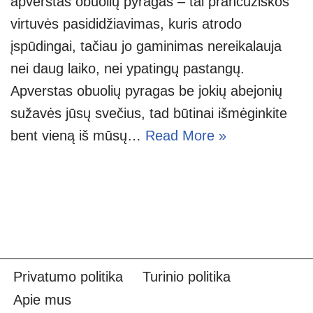
apverstas obuolių pyragas – tai prancūziškos
virtuvės pasididžiavimas, kuris atrodo
įspūdingai, tačiau jo gaminimas nereikalauja
nei daug laiko, nei ypatingų pastangų.
Apverstas obuolių pyragas be jokių abejonių
sužavės jūsų svečius, tad būtinai išmėginkite
bent vieną iš mūsų…
Read More »
Privatumo politika
Turinio politika
Apie mus