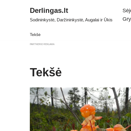
Derlingas.lt
Sėj
Skip
Gry
Sodininkystė, Daržininkystė, Augalai ir Ūkis
to
content
Tekšė
PARTNERIO REKLAMA
Tekšė