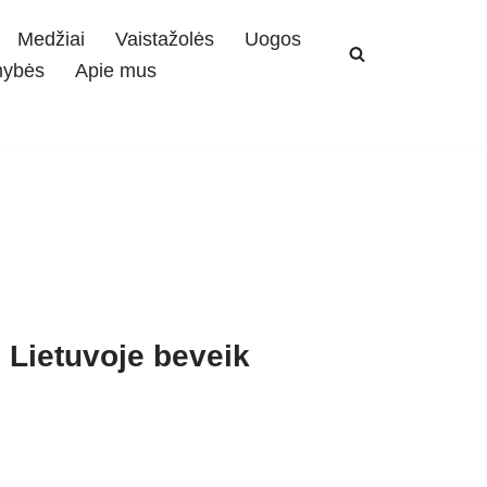
Medžiai
Vaistažolės
Uogos
mybės
Apie mus
 Lietuvoje beveik