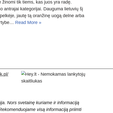
e žinomi tik tiems, kas juos yra radę.
antrajai kategorijai. Dauguma lietuvių šį
 pelkėje, jautę tą oranžinę uogą delne arba
vertybe…
Read More »
.pl/
ija. Nors svetainę kuriame ir informaciją
ti. Rekomenduojame visą informaciją priimti