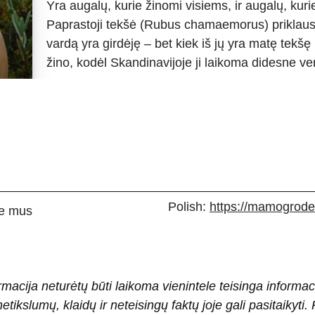
Yra augalų, kurie žinomi visiems, ir augalų, kuri
Paprastoji tekšė (Rubus chamaemorus) priklauso 
vardą yra girdėję – bet kiek iš jų yra matę tekšę
žino, kodėl Skandinavijoje ji laikoma didesne 
Polish:
https://mamogrodek
e mus
rmacija neturėtų būti laikoma vienintele teisinga informac
 netikslumų, klaidų ir neteisingų faktų joje gali pasitaiky