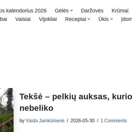
os kalendorius 2026
Gėlės
Daržovės
Krūmai
bai
Vaisiai
Vijokliai
Receptai
Ūkis
Įdo
Tekšė – pelkių auksas, kurio
nebeliko
by
Vaida Janikūnienė
2026-05-30
1 Comments