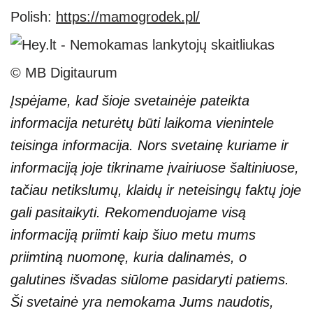
Polish:
https://mamogrodek.pl/
© MB Digitaurum
Įspėjame, kad šioje svetainėje pateikta
informacija neturėtų būti laikoma vienintele
teisinga informacija. Nors svetainę kuriame ir
informaciją joje tikriname įvairiuose šaltiniuose,
tačiau netikslumų, klaidų ir neteisingų faktų joje
gali pasitaikyti. Rekomenduojame visą
informaciją priimti kaip šiuo metu mums
priimtiną nuomonę, kuria dalinamės, o
galutines išvadas siūlome pasidaryti patiems.
Ši svetainė yra nemokama Jums naudotis,