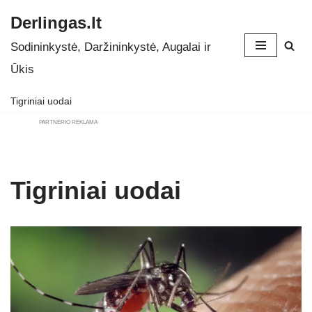
Derlingas.lt
Skip
Sodininkystė, Daržininkystė, Augalai ir
to
Ūkis
content
Tigriniai uodai
PARTNERIO REKLAMA
Tigriniai uodai