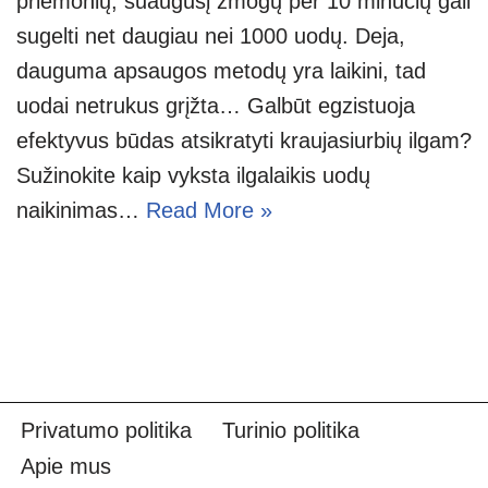
priemonių, suaugusį žmogų per 10 minučių gali
sugelti net daugiau nei 1000 uodų. Deja,
dauguma apsaugos metodų yra laikini, tad
uodai netrukus grįžta… Galbūt egzistuoja
efektyvus būdas atsikratyti kraujasiurbių ilgam?
Sužinokite kaip vyksta ilgalaikis uodų
naikinimas…
Read More »
Privatumo politika
Turinio politika
Apie mus