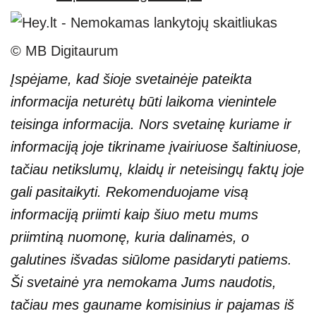
© MB Digitaurum
Įspėjame, kad šioje svetainėje pateikta
informacija neturėtų būti laikoma vienintele
teisinga informacija. Nors svetainę kuriame ir
informaciją joje tikriname įvairiuose šaltiniuose,
tačiau netikslumų, klaidų ir neteisingų faktų joje
gali pasitaikyti. Rekomenduojame visą
informaciją priimti kaip šiuo metu mums
priimtiną nuomonę, kuria dalinamės, o
galutines išvadas siūlome pasidaryti patiems.
Ši svetainė yra nemokama Jums naudotis,
tačiau mes gauname komisinius ir pajamas iš