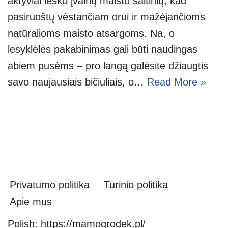
aktyviai ieško įvairių maisto šaltinių, kad
pasiruoštų vėstančiam orui ir mažėjančioms
natūralioms maisto atsargoms. Na, o
lesyklėlės pakabinimas gali būti naudingas
abiem pusėms – pro langą galėsite džiaugtis
savo naujausiais bičiuliais, o…
Read More »
Privatumo politika
Turinio politika
Apie mus
Polish:
https://mamogrodek.pl/