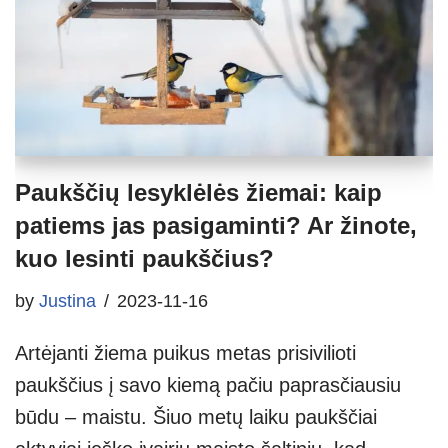
Paukščių lesyklėlės žiemai: kaip
patiems jas pasigaminti? Ar žinote,
kuo lesinti paukščius?
by
Justina
2023-11-16
Artėjanti žiema puikus metas prisivilioti
paukščius į savo kiemą pačiu paprasčiausiu
būdu – maistu. Šiuo metų laiku paukščiai