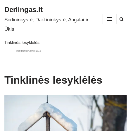
Derlingas.lt
Skip
Sodininkystė, Daržininkystė, Augalai ir
to
Ūkis
content
Tinklinės lesyklėlės
PARTNERIO REKLAMA
Tinklinės lesyklėlės