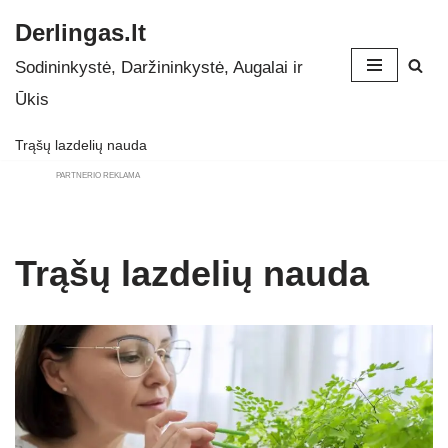
Derlingas.lt
Skip
Sodininkystė, Daržininkystė, Augalai ir
to
Ūkis
content
Trąšų lazdelių nauda
PARTNERIO REKLAMA
Trąšų lazdelių nauda