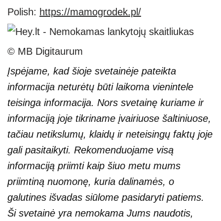
Polish:
https://mamogrodek.pl/
© MB Digitaurum
Įspėjame, kad šioje svetainėje pateikta
informacija neturėtų būti laikoma vienintele
teisinga informacija. Nors svetainę kuriame ir
informaciją joje tikriname įvairiuose šaltiniuose,
tačiau netikslumų, klaidų ir neteisingų faktų joje
gali pasitaikyti. Rekomenduojame visą
informaciją priimti kaip šiuo metu mums
priimtiną nuomonę, kuria dalinamės, o
galutines išvadas siūlome pasidaryti patiems.
Ši svetainė yra nemokama Jums naudotis,