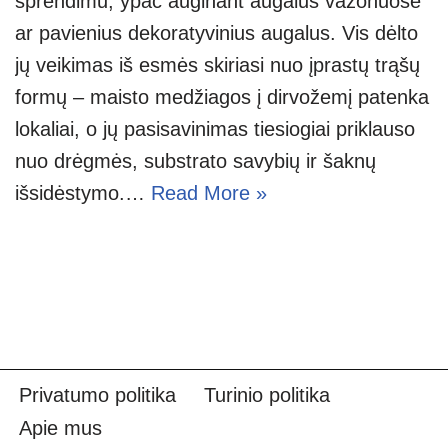
sprendimu, ypač auginant augalus vazonuose
ar pavienius dekoratyvinius augalus. Vis dėlto
jų veikimas iš esmės skiriasi nuo įprastų trąšų
formų – maisto medžiagos į dirvožemį patenka
lokaliai, o jų pasisavinimas tiesiogiai priklauso
nuo drėgmės, substrato savybių ir šaknų
išsidėstymo.…
Read More »
Privatumo politika
Turinio politika
Apie mus