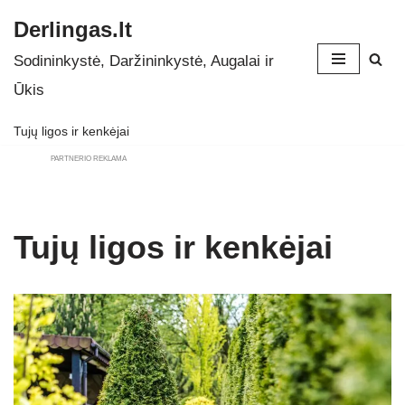
Derlingas.lt
Skip
Sodininkystė, Daržininkystė, Augalai ir
to
Ūkis
content
Tujų ligos ir kenkėjai
PARTNERIO REKLAMA
Tujų ligos ir kenkėjai