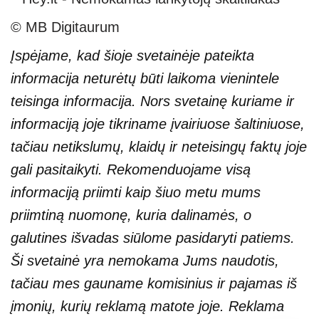
© MB Digitaurum
Įspėjame, kad šioje svetainėje pateikta
informacija neturėtų būti laikoma vienintele
teisinga informacija. Nors svetainę kuriame ir
informaciją joje tikriname įvairiuose šaltiniuose,
tačiau netikslumų, klaidų ir neteisingų faktų joje
gali pasitaikyti. Rekomenduojame visą
informaciją priimti kaip šiuo metu mums
priimtiną nuomonę, kuria dalinamės, o
galutines išvadas siūlome pasidaryti patiems.
Ši svetainė yra nemokama Jums naudotis,
tačiau mes gauname komisinius ir pajamas iš
įmonių, kurių reklamą matote joje. Reklama