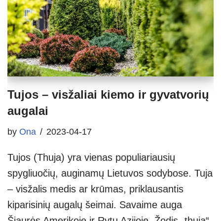
Tujos – visžaliai kiemo ir gyvatvorių
augalai
by
Ona
2023-04-17
Tujos (Thuja) yra vienas populiariausių
spygliuočių, auginamų Lietuvos sodybose. Tuja
– visžalis medis ar krūmas, priklausantis
kiparisinių augalų šeimai. Savaime auga
Šiaurės Amerikoje ir Rytų Azijoje. Žodis „thuia“