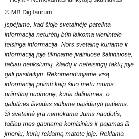
© MB Digitaurum
Įspėjame, kad šioje svetainėje pateikta
informacija neturėtų būti laikoma vienintele
teisinga informacija. Nors svetainę kuriame ir
informaciją joje tikriname įvairiuose šaltiniuose,
tačiau netikslumų, klaidų ir neteisingų faktų joje
gali pasitaikyti. Rekomenduojame visą
informaciją priimti kaip šiuo metu mums
priimtiną nuomonę, kuria dalinamės, o
galutines išvadas siūlome pasidaryti patiems.
Ši svetainė yra nemokama Jums naudotis,
tačiau mes gauname komisinius ir pajamas iš
įmonių, kurių reklamą matote joje. Reklama