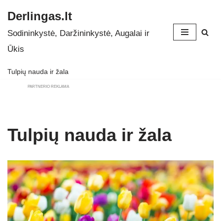
Derlingas.lt
Skip
Sodininkystė, Daržininkystė, Augalai ir
to
Ūkis
content
Tulpių nauda ir žala
PARTNERIO REKLAMA
Tulpių nauda ir žala