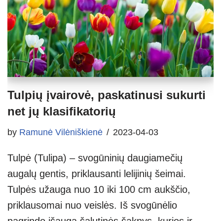
Tulpių įvairovė, paskatinusi sukurti
net jų klasifikatorių
by
Ramunė Vilėniškienė
2023-04-03
Tulpė (Tulipa) – svogūninių daugiamečių
augalų gentis, priklausanti lelijinių šeimai.
Tulpės užauga nuo 10 iki 100 cm aukščio,
priklausomai nuo veislės. Iš svogūnėlio
pagrindo išauga šalutinės šaknys, kurios ir