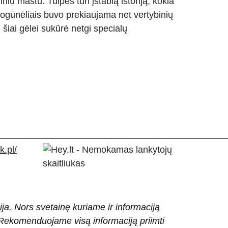
iu mastu. Tulpės turi įstabią istoriją, kokia
svogūnėliais buvo prekiaujama net vertybinių
šiai gėlei sukūrė netgi specialų
.pl/
ija. Nors svetainę kuriame ir informaciją
ti. Rekomenduojame visą informaciją priimti