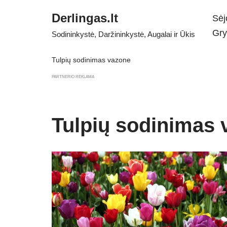
Derlingas.lt
Sėj
Skip
Gry
Sodininkystė, Daržininkystė, Augalai ir Ūkis
to
content
Tulpių sodinimas vazone
PARTNERIO REKLAMA
Tulpių sodinimas 