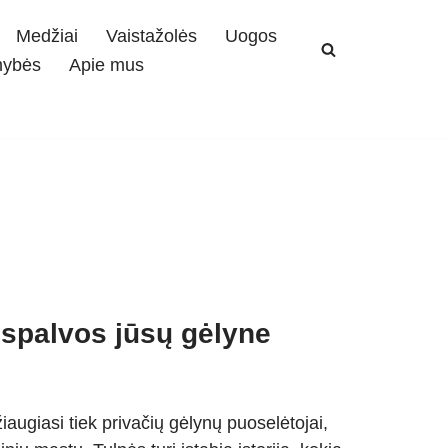
Medžiai
Vaistažolės
Uogos
mybės
Apie mus
 spalvos jūsų gėlyne
iaugiasi tiek privačių gėlynų puoselėtojai,