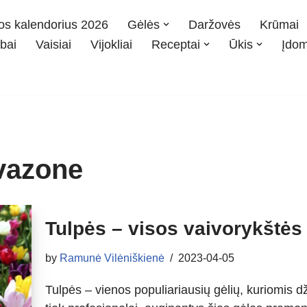
os kalendorius 2026
Gėlės
Daržovės
Krūmai
bai
Vaisiai
Vijokliai
Receptai
Ūkis
Įdo
vazone
Tulpės – visos vaivorykštės
by
Ramunė Vilėniškienė
2023-04-05
Tulpės – vienos populiariausių gėlių, kuriomis dž