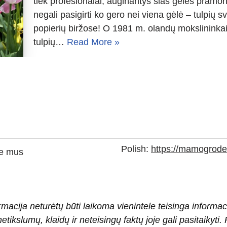
tiek profesionalai, auginantys šias gėles pramonin
negali pasigirti ko gero nei viena gėlė – tulpių 
popierių biržose! O 1981 m. olandų mokslininkai 
tulpių…
Read More »
Polish:
https://mamogrodek
e mus
rmacija neturėtų būti laikoma vienintele teisinga informac
 netikslumų, klaidų ir neteisingų faktų joje gali pasitaiky