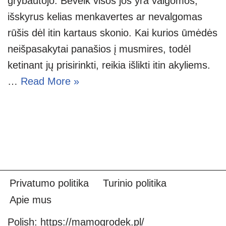
grybautojo. Beveik visos jos yra valgomos,
išskyrus kelias menkavertes ar nevalgomas
rūšis dėl itin kartaus skonio. Kai kurios ūmėdės
neišpasakytai panašios į musmires, todėl
ketinant jų prisirinkti, reikia išlikti itin akyliems.
…
Read More »
Privatumo politika
Turinio politika
Apie mus
Polish:
https://mamogrodek.pl/