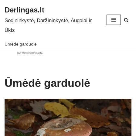
Derlingas.lt
Skip
Sodininkystė, Daržininkystė, Augalai ir
to
Ūkis
content
Ūmėdė garduolė
PARTNERIO REKLAMA
Ūmėdė garduolė