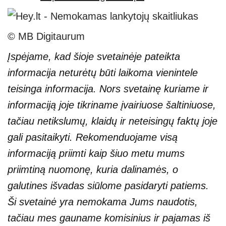
© MB Digitaurum
Įspėjame, kad šioje svetainėje pateikta
informacija neturėtų būti laikoma vienintele
teisinga informacija. Nors svetainę kuriame ir
informaciją joje tikriname įvairiuose šaltiniuose,
tačiau netikslumų, klaidų ir neteisingų faktų joje
gali pasitaikyti. Rekomenduojame visą
informaciją priimti kaip šiuo metu mums
priimtiną nuomonę, kuria dalinamės, o
galutines išvadas siūlome pasidaryti patiems.
Ši svetainė yra nemokama Jums naudotis,
tačiau mes gauname komisinius ir pajamas iš